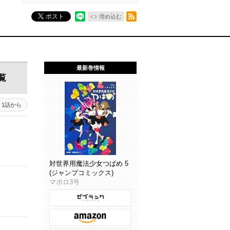
RSSフィード
ポスト
埋め込む
最新巻情報
覧
1話から
対世界用魔法少女つばめ 5
(ジャンプコミックス)
マポロ3号