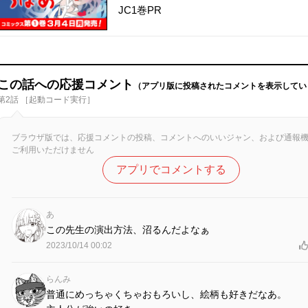
JC1巻PR
この話への応援コメント
（アプリ版に投稿されたコメントを表示してい
第2話 ［起動コード実行］
ブラウザ版では、応援コメントの投稿、コメントへのいいジャン、および通報
ご利用いただけません
アプリでコメントする
あ
この先生の演出方法、沼るんだよなぁ
2023/10/14 00:02
らんみ
普通にめっちゃくちゃおもろいし、絵柄も好きだなあ。