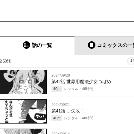
話の一覧
コミックス
の一
全50話
2024/09/28
第42話 世界用魔法少女つばめ
40
pt
レンタル・
48
時間
2024/09/21
第41話 …失敗！
40
pt
レンタル・
48
時間
2024/09/14