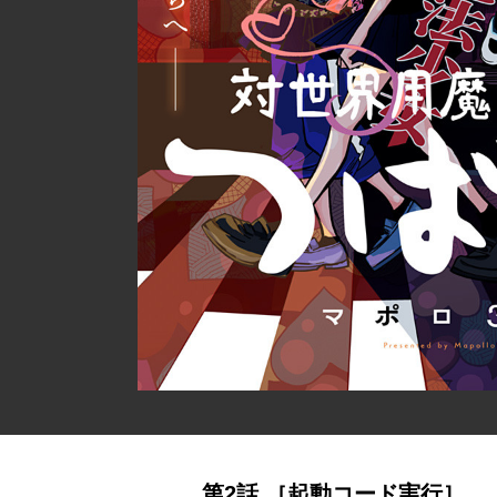
第2話 ［起動コード実行］