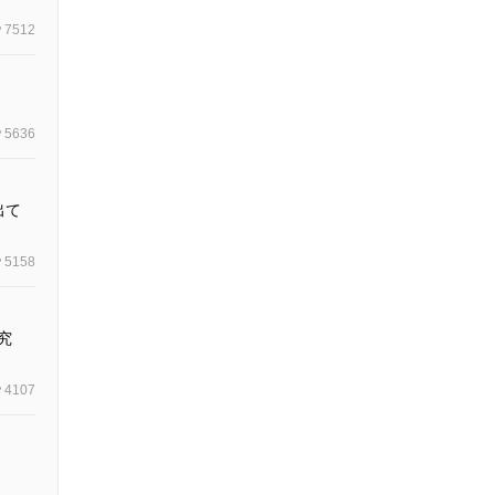
7512
5636
出て
5158
究
4107