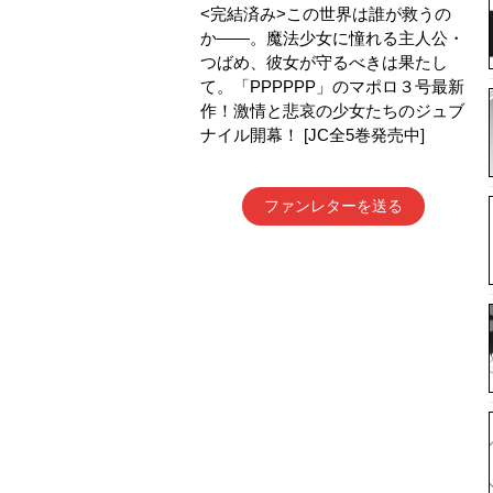
<完結済み>この世界は誰が救うの
か――。魔法少女に憧れる主人公・
つばめ、彼女が守るべきは果たし
て。「PPPPPP」のマポロ３号最新
作！激情と悲哀の少女たちのジュブ
ナイル開幕！ [JC全5巻発売中]
ファンレターを送る