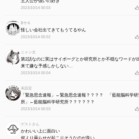
主人公が強いの好き
2023/10/14 00:03
Bサキ
怪しい会社出てきてもうてるやん
2023/10/14 00:02
ニャン太
第2話なのに実はサイボーグとか研究所とか不穏なワードが
来て嫌な予感しかしない…
2023/10/14 00:04
未設定
「緊急思念速報」←緊急思念速報？？？？ 「藍能脳科学研
所」←藍能脳科学研究所？？？？？？
2023/10/14 00:03
ゲストさん
かわいい上に面白い
何より曇らせが起こりそうなのが良い