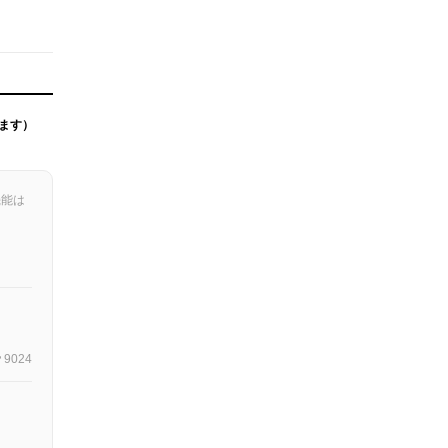
ます）
機能は
9024