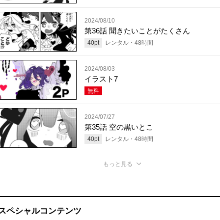
2024/08/10
第36話 聞きたいことがたくさん
40
pt
レンタル・
48
時間
2024/08/03
イラスト7
無料
2024/07/27
第35話 空の黒いとこ
40
pt
レンタル・
48
時間
もっと見る
スペシャルコンテンツ