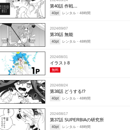
第40話 作戦…
40
pt
レンタル・
48
時間
2024/09/07
第39話 無能
40
pt
レンタル・
48
時間
2024/08/31
イラスト8
無料
2024/08/24
第38話 どうする!?
40
pt
レンタル・
48
時間
2024/08/17
第37話 SUPERBIAの研究所
40
pt
レンタル・
48
時間