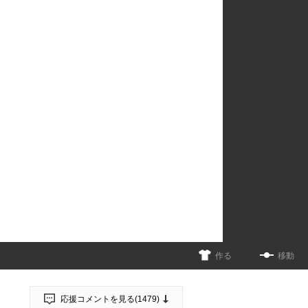
作る
移動
応援コメントを見る(
1479
)