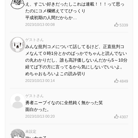
え、すごい好きだったしこれは連載！！！って思っ
たのにコメ欄燃えててびっくり
平成初期の人間だからか…
2023/10/13 00:08
5339
ゲストさん
みんな批判コメについて話してるけど、正直批判コ
メなんて０時1分とかのばっかでちゃんと読んでない
の丸わかりだし、誰も高評価しないんだから5～10分
経てば下の方に言ってるから気にしないでいいよ。
めちゃおもろいよこの読み切り
2023/10/13 00:14
4849
ゲストさん
勇者ニーブイなのに全然鈍く無かった笑
面白かった。
2023/10/13 00:20
4307
未設定