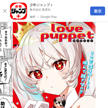
少年ジャンプ＋
株式会社 集英社
表示
無料
─
Google Play