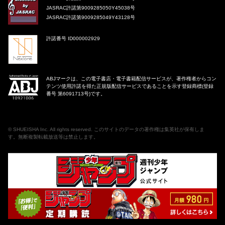
JASRAC許諾第9009285050Y45038号
JASRAC許諾第9009285049Y43128号
許諾番号 ID000002929
ABJマークは、この電子書店・電子書籍配信サービスが、著作権者からコン
テンツ使用許諾を得た正規版配信サービスであることを示す登録商標(登録
番号 第6091713号)です。
©
SHUEISHA Inc
. All rights reserved. このサイトのデータの著作権は集英社が保有しま
す。無断複製転載放送等は禁止します。