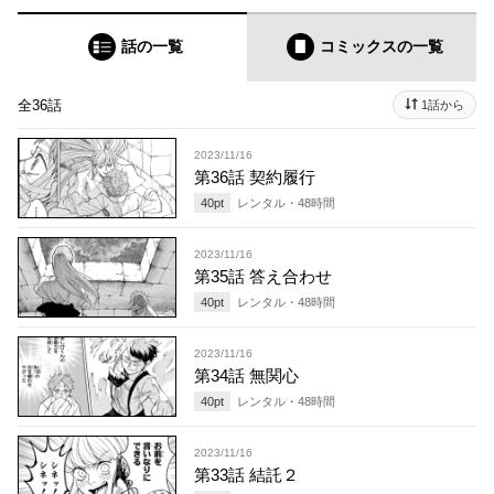
話の一覧
コミックス
の一覧
全36話
1話から
2023/11/16
第36話 契約履行
40
pt
レンタル・
48
時間
2023/11/16
第35話 答え合わせ
40
pt
レンタル・
48
時間
2023/11/16
第34話 無関心
40
pt
レンタル・
48
時間
2023/11/16
第33話 結託２