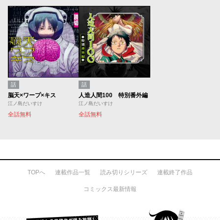
話
話
脳天×ワープ×キス
人造人間100 特別番外編
江ノ島だいすけ
江ノ島だいすけ
全話無料
全話無料
TOPへ
連載作品一覧
読み切りシリーズ
連載終了作品
コミックス最新情報