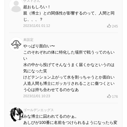
ゲストさん
超おもしろい！
親（博士）との関係性が影響するのって、人間と同
じ、、、？
2023/11/01 01:12
245
未設定
やっぱり面白い〜
このそれぞれの体に特化した場所で戦うってのもい
い
水の中から投げてそんなうまく届くかなというのは
気になった笑
けどテンション上がって水を割っちゃうとか面白い
人造人間も博士にガッカリされることに傷つくとい
う心は持ち合わせてるのかなあ
2023/11/01 10:23
176
ゴールデンエッグス
みな博士に囚われてるのかぁ。
あしびが100番に名前をつけられるようになったら変