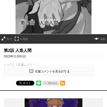
拡大
全画面
移動
第2話 人造人間
2023年11月01日
シェアして応援しよう！
応援コメントを見る(
27
)
RSSフィード
ポスト
埋め込む