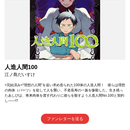
人造人間100
江ノ島だいすけ
<完結済み>“理想の人間”を追い求め造られた100体の人造人間！ 彼らは理想
の肉体（パーツ）を欲して人を襲い、不老長寿の一族を惨殺した。生き残っ
たあしびは、将来肉体を渡す代わりに彼らを殺すよう人造人間No.100と契約
し――!?
ファンレターを送る