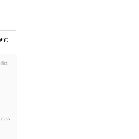
ます）
機能は
8256