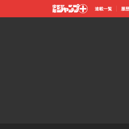
連載一覧
履
少年ジャン
プ＋