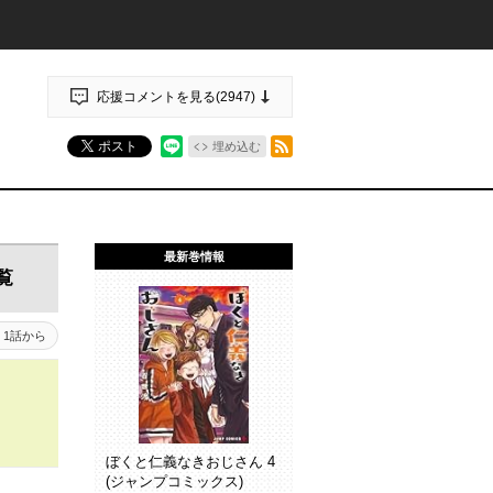
応援コメントを見る(
2947
)
RSSフィード
ポスト
埋め込む
最新巻情報
覧
1話から
ぼくと仁義なきおじさん 4
(ジャンプコミックス)