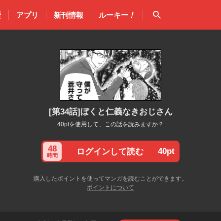
検索
歴
アプリ
新刊情報
ルーキー
！
[第34話]ぼくと仁義なきおじさん
40ptを使用して、この話を読みますか？
48
40pt
ログインして読む
時間
購入したポイントを使ってマンガを読むことができます。
ポイントについて