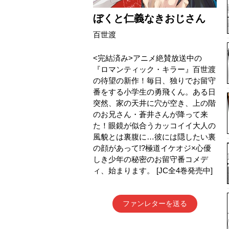
ぼくと仁義なきおじさん
百世渡
<完結済み>アニメ絶賛放送中の
『ロマンティック・キラー』百世渡
の待望の新作！毎日、独りでお留守
番をする小学生の勇飛くん。ある日
突然、家の天井に穴が空き、上の階
のお兄さん・蒼井さんが降って来
た！眼鏡が似合うカッコイイ大人の
風貌とは裏腹に…彼には隠したい裏
の顔があって!?極道イケオジ×心優
しき少年の秘密のお留守番コメデ
ィ、始まります。 [JC全4巻発売中]
ファンレターを送る