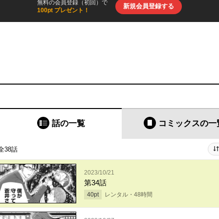
無料の会員登録（初回）で
新規会員登録する
100pt プレゼント！
話の一覧
コミックス
の一
全38話
2023/10/21
第34話
40
pt
レンタル・
48
時間