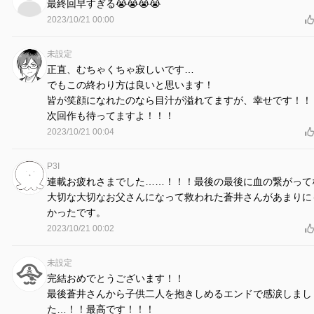
最終回早すぎる😭😭😭😭
2023/10/21 00:00
未設定
正直、むちゃくちゃ寂しいです…
でもこの終わり方は良いと思います！
皆が笑顔になれたのなら目汁が溢れてますが、幸せです！！
次回作も待ってますよ！！！
2023/10/21 00:04
P3I
連載お疲れさまでした……！！！最後の最後に血の繋がって
大切な大切なお父さんになって救われた蒼井さんがあまりに
かったです。
2023/10/21 00:02
未設定
完結おめでとうございます！！
最後蒼井さんから子供二人を抱きしめるエンドで感涙しまし
た…！！最高です！！！