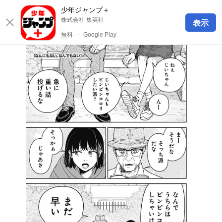
少年ジャンプ＋
株式会社 集英社
表示
無料
─
Google Play