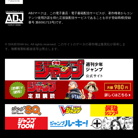
ABJマークは、この電子書店・電子書籍配信サービスが、著作権者からコン
テンツ使用許諾を得た正規版配信サービスであることを示す登録商標(登録
番号 第6091713号)です。
©
SHUEISHA Inc
. All rights reserved. このサイトのデータの著作権は集英社が保有しま
す。無断複製転載放送等は禁止します。