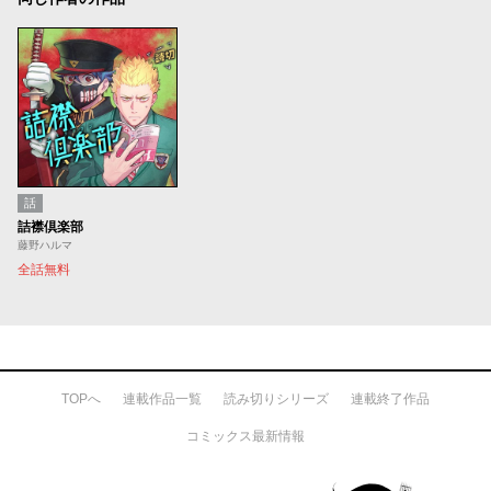
話
詰襟倶楽部
藤野ハルマ
全話無料
TOPへ
連載作品一覧
読み切りシリーズ
連載終了作品
コミックス最新情報