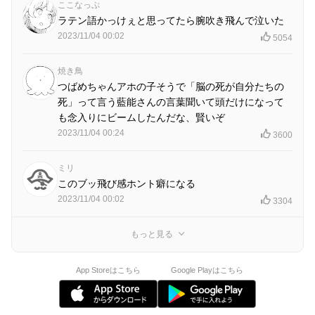
ここなっぷ
ラテン語かっけぇと思ってたら腕吹き飛んで泣いた
2023/11/04 00:02
5054
焼き鳥
つばめちゃんアホの子そうで「脳の死が自分たちの
死」って言う藍能さんの言葉聞いて頭だけになって
も念入りにビームしたんだな、賢いぞ
2023/11/04 00:24
3600
ミリ
このブッ飛び感ホント癖になる
2023/11/04 00:02
3304
もっと見る
App Storeはこちら
Google Playはこちら