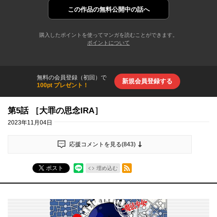
この作品の
無料公開中の話へ
購入したポイントを使ってマンガを読むことができます。
ポイントについて
無料の会員登録（初回）で
新規会員登録する
100pt プレゼント！
第5話 ［大罪の思念IRA］
2023年11月04日
応援コメントを見る(
843
)
RSSフィード
ポスト
埋め込む