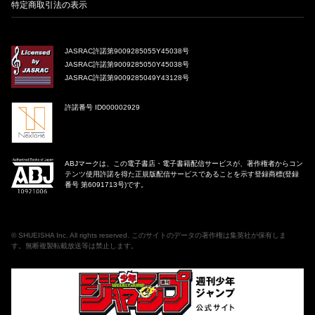
特定商取引法の表示
JASRAC許諾第9009285055Y45038号
JASRAC許諾第9009285050Y45038号
JASRAC許諾第9009285049Y43128号
許諾番号 ID000002929
ABJマークは、この電子書店・電子書籍配信サービスが、著作権者からコン
テンツ使用許諾を得た正規版配信サービスであることを示す登録商標(登録
番号 第6091713号)です。
©
SHUEISHA Inc
. All rights reserved. このサイトのデータの著作権は集英社が保有しま
す。無断複製転載放送等は禁止します。