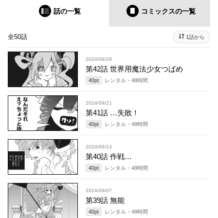
話の一覧
コミックス
の一覧
全50話
1話から
2024/09/28
第42話 世界用魔法少女つばめ
40
pt
レンタル・
48
時間
2024/09/21
第41話 …失敗！
40
pt
レンタル・
48
時間
2024/09/14
第40話 作戦…
40
pt
レンタル・
48
時間
2024/09/07
第39話 無能
40
pt
レンタル・
48
時間