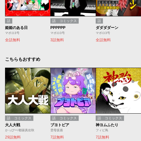
話
話
コミックス
話
姫姫のある日
PPPPPP
ダダダダーン
マポロ3号
マポロ3号
マポロ3号
全話無料
3話無料
全話無料
こちらもおすすめ
話
コミックス
話
コミックス
話
コミックス
大人大戦
ブヨトピア
神ヨムふたり
かっぴー/都築真佐秋
雲母坂盾
フィビ鳥
29話無料
7話無料
7話無料