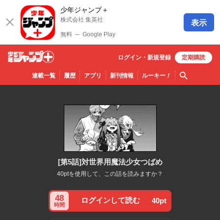
少年ジャンプ＋
株式会社 集英社
表示
無料
─
Google Play
ログイン・
新規
登録
定期購読
少年ジ
検索
連載一覧
履歴
アプリ
新刊情報
ルーキー
！
ャンプ
＋
[第5話]対世界用魔法少女つばめ
40ptを使用して、この話を読みますか？
48
ログインして読む
40pt
時間