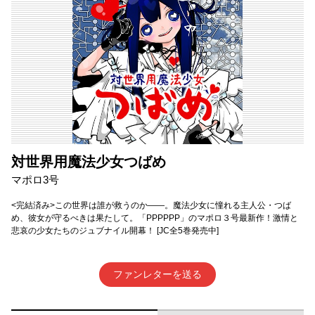
対世界用魔法少女つばめ
マポロ3号
<完結済み>この世界は誰が救うのか――。魔法少女に憧れる主人公・つば
め、彼女が守るべきは果たして。「PPPPPP」のマポロ３号最新作！激情と
悲哀の少女たちのジュブナイル開幕！ [JC全5巻発売中]
ファンレターを送る