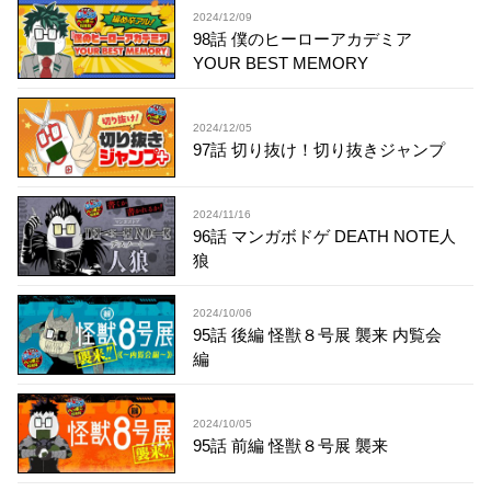
2024/12/09
98話 僕のヒーローアカデミア
YOUR BEST MEMORY
2024/12/05
97話 切り抜け！切り抜きジャンプ
2024/11/16
96話 マンガボドゲ DEATH NOTE人
狼
2024/10/06
95話 後編 怪獣８号展 襲来 内覧会
編
2024/10/05
95話 前編 怪獣８号展 襲来