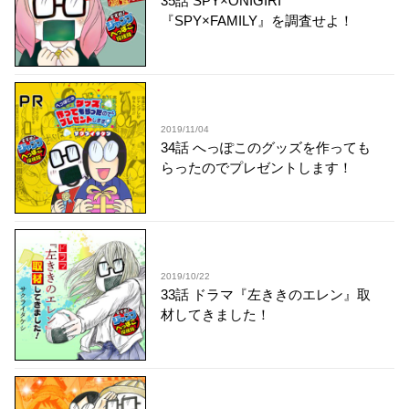
35話 SPY×ONIGIRI
『SPY×FAMILY』を調査せよ！
2019/11/04
34話 へっぽこのグッズを作っても
らったのでプレゼントします！
2019/10/22
33話 ドラマ『左ききのエレン』取
材してきました！