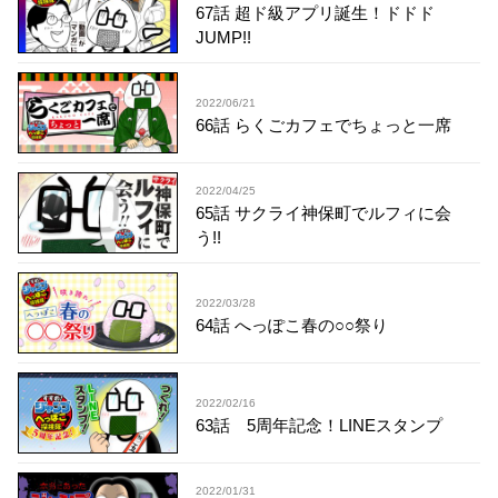
67話 超ド級アプリ誕生！ドドド
JUMP!!
2022/06/21
66話 らくごカフェでちょっと一席
2022/04/25
65話 サクライ神保町でルフィに会
う!!
2022/03/28
64話 へっぽこ春の○○祭り
2022/02/16
63話 5周年記念！LINEスタンプ
2022/01/31