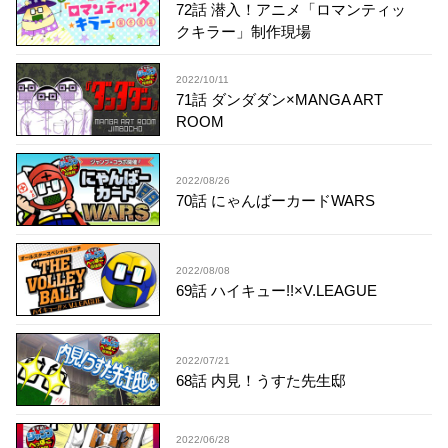
72話 潜入！アニメ「ロマンティッ
クキラー」制作現場
2022/10/11
71話 ダンダダン×MANGA ART
ROOM
2022/08/26
70話 にゃんばーカードWARS
2022/08/08
69話 ハイキュー!!×V.LEAGUE
2022/07/21
68話 内見！うすた先生邸
2022/06/28