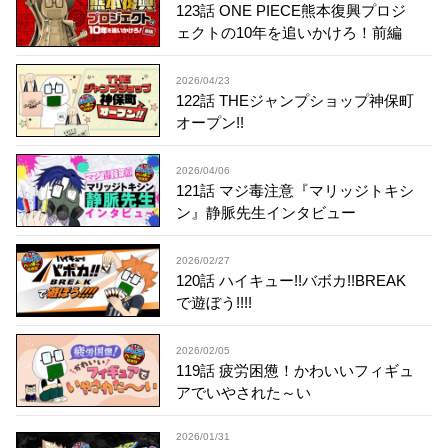
123話 ONE PIECE熊本復興プロジ
ェクトの10年を追いかけろ！前編
2026/04/23
122話 THEジャンプショップ神保町
オープン!!
2026/04/06
121話 マジ毒注意『マリッジトキシ
ン』静脈先生インタビュー
2026/02/27
120話 ハイキュー!!バボカ!!BREAK
で遊ぼう!!!!
2026/02/05
119話 疲労困憊！かわいいフィギュ
アでいやされた～い
2026/01/31