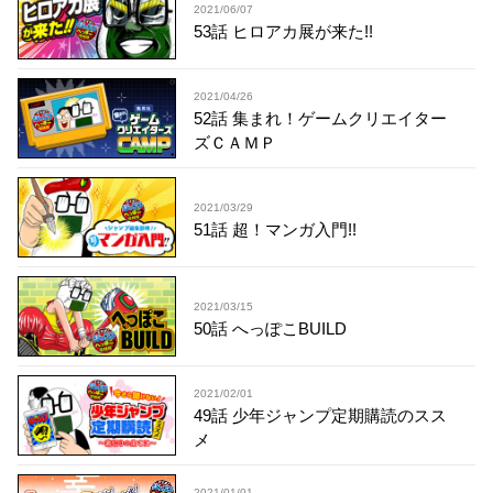
2021/06/07
53話 ヒロアカ展が来た!!
2021/04/26
52話 集まれ！ゲームクリエイター
ズＣＡＭＰ
2021/03/29
51話 超！マンガ入門!!
2021/03/15
50話 へっぽこBUILD
2021/02/01
49話 少年ジャンプ定期購読のスス
メ
2021/01/01