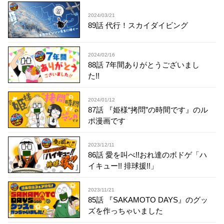
2024/03/21
89話 代行！スカイダイビング
2024/02/16
88話 7年間ありがとうございまし
た!!
2024/01/12
87話 『姫様“拷問”の時間です』のル
ポ漫画です
2023/12/11
86話 愛を叫べ!!おれ達のボドゲ「ハ
イキュー!! 排球援!!」
2023/11/21
85話 『SAKAMOTO DAYS』のグッ
ズを作っちゃいました