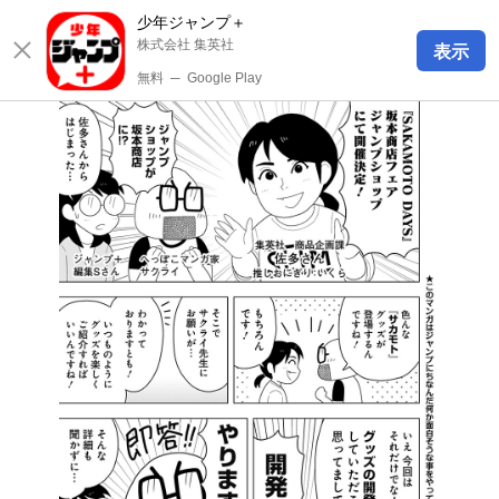
少年ジャンプ＋
株式会社 集英社
表示
無料
─
Google Play