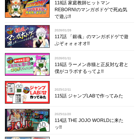
118話 家庭教師ヒットマン
REBORN!のマンガボドゲで死ぬ気
で遊ぶ!!
2026/01/26
117話 「銀魂」のマンガボドゲで遊
ぶぞォォォオオ!!
2026/01/11
116話 ラーメン赤猫と正反対な君と
僕がコラボするってよ!!
2025/12/11
115話 ジャンプLABで作ってみた
2025/11/20
114話 THE JOJO WORLDに来た
ッ!!