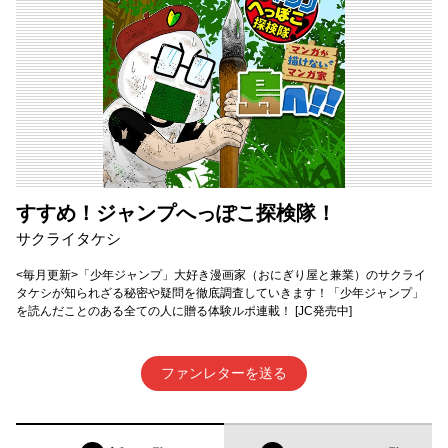
すすめ！ジャンプへっぽこ探検隊！
サクライタケシ
<毎月更新>「少年ジャンプ」大好き漫画家（おにぎり屋と兼業）のサクライ
タケシが知られざる秘密や疑問を徹底調査していきます！「少年ジャンプ」
を読んだことのある全ての人に贈る体験ルポ連載！ [JC発売中]
ファンレターを送る