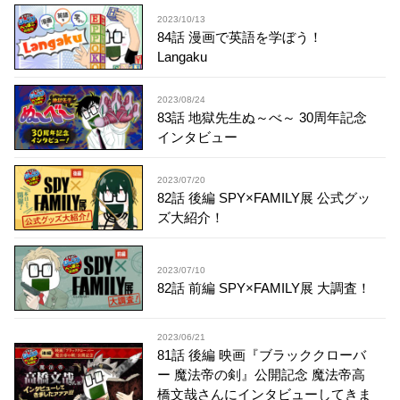
2023/10/13
84話 漫画で英語を学ぼう！
Langaku
2023/08/24
83話 地獄先生ぬ～べ～ 30周年記念
インタビュー
2023/07/20
82話 後編 SPY×FAMILY展 公式グッ
ズ大紹介！
2023/07/10
82話 前編 SPY×FAMILY展 大調査！
2023/06/21
81話 後編 映画『ブラッククローバ
ー 魔法帝の剣』公開記念 魔法帝高
橋文哉さんにインタビューしてきま