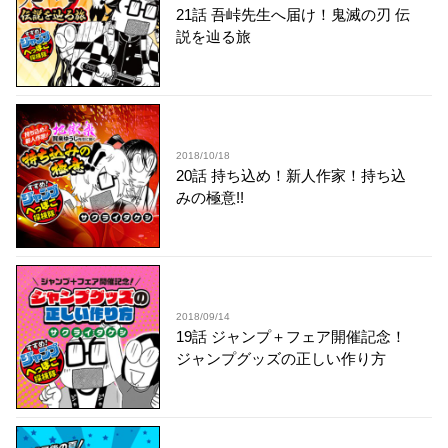
21話 吾峠先生へ届け！鬼滅の刃 伝
説を辿る旅
2018/10/18
20話 持ち込め！新人作家！持ち込
みの極意!!
2018/09/14
19話 ジャンプ＋フェア開催記念！
ジャンプグッズの正しい作り方