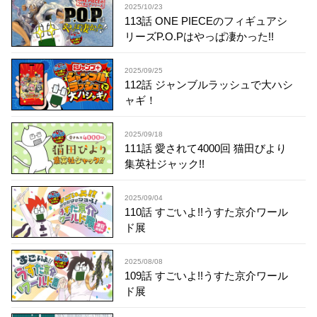
2025/10/23
113話 ONE PIECEのフィギュアシ
リーズP.O.Pはやっぱ凄かった!!
2025/09/25
112話 ジャンブルラッシュで大ハシ
ャギ！
2025/09/18
111話 愛されて4000回 猫田びより
集英社ジャック!!
2025/09/04
110話 すごいよ!!うすた京介ワール
ド展
2025/08/08
109話 すごいよ!!うすた京介ワール
ド展