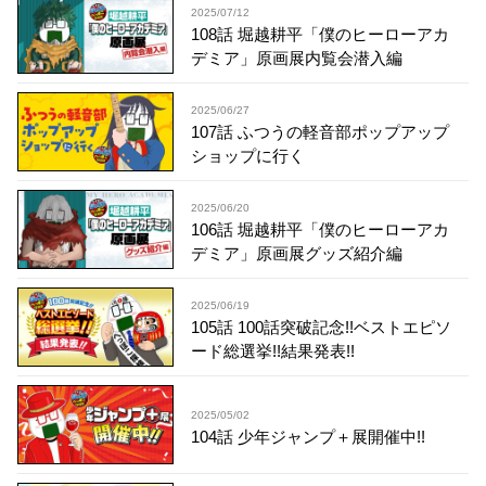
2025/07/12
108話 堀越耕平「僕のヒーローアカ
デミア」原画展内覧会潜入編
2025/06/27
107話 ふつうの軽音部ポップアップ
ショップに行く
2025/06/20
106話 堀越耕平「僕のヒーローアカ
デミア」原画展グッズ紹介編
2025/06/19
105話 100話突破記念!!ベストエピソ
ード総選挙!!結果発表!!
2025/05/02
104話 少年ジャンプ＋展開催中!!