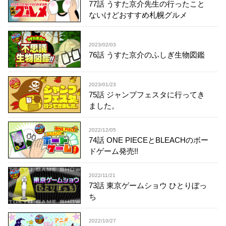
77話 うすた京介先生の行ったこと
ないけどおすすめ札幌グルメ
2023/02/03
76話 うすた京介のふしぎ生物図鑑
2023/01/23
75話 ジャンプフェスタに行ってき
ました。
2022/12/05
74話 ONE PIECEとBLEACHのボー
ドゲーム発売!!
2022/11/21
73話 東京ゲームショウ ひとりぼっ
ち
2022/10/27