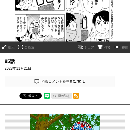
拡大
全画面
作る
移動
85話
2023年11月21日
応援コメントを見る(
179
)
RSSフィード
ポスト
埋め込む