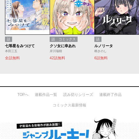
話
話
コミックス
話
七等星をみつけて
クソ女に幸あれ
ルノリータ
本田三五
岸川瑞樹
棉きのし
全話無料
42話無料
6話無料
TOPへ
連載作品一覧
読み切りシリーズ
連載終了作品
コミックス最新情報