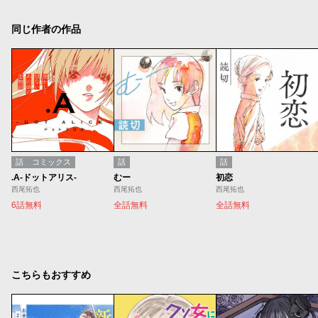
同じ作者の作品
話
コミックス
話
話
.A-ドットアリス-
むー
初恋
西尾拓也
西尾拓也
西尾拓也
6話無料
全話無料
全話無料
こちらもおすすめ