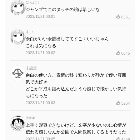
にんにく
ジャンプでこのタッチの絵は珍しいな
2023/11/21 00:01
8351
すい
余白がいい余韻出しててすごくいいじゃん
これは気になる
2023/11/21 00:02
6045
未設定
余白の使い方、表情の移り変わりが静かで儚い雰囲
気で大好き
どこか平成を詰め込んだような感じで懐かしい気持
ちになった
2023/11/21 00:03
5264
Bサキ
上手く形容できないけど、文字が少ないのに心情が
伝わる感じなんか公園で人間観察してるようだった
2023/11/21 00:05
4556