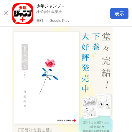
少年ジャンプ＋
株式会社 集英社
表示
無料
─
Google Play