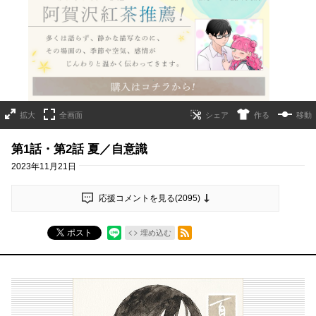
詳細ページへのリンク
拡大
全画面
作る
移動
第1話・第2話 夏／自意識
2023年11月21日
応援コメントを見る(
2095
)
RSSフィード
ポスト
埋め込む