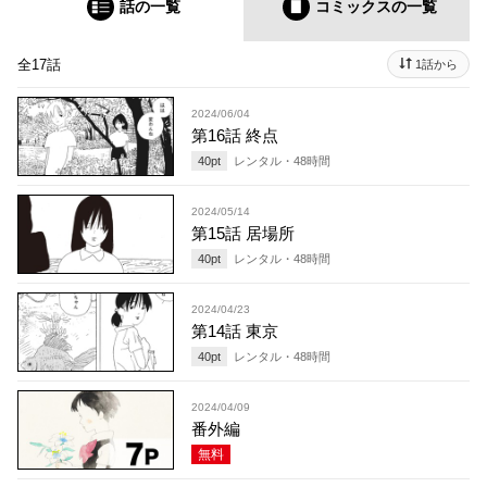
話の一覧
コミックス
の一覧
全17話
1話から
2024/06/04
第16話 終点
40
pt
レンタル・
48
時間
2024/05/14
第15話 居場所
40
pt
レンタル・
48
時間
2024/04/23
第14話 東京
40
pt
レンタル・
48
時間
2024/04/09
番外編
無料