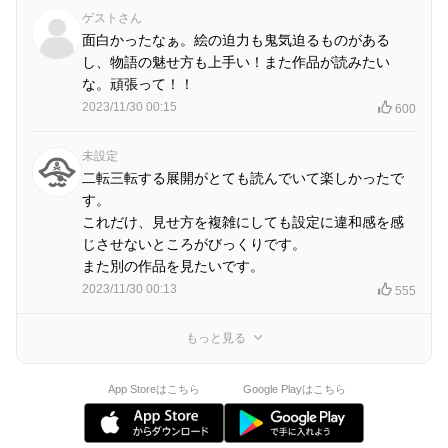
ゲストさん
面白かったなぁ。絵の迫力も鬼気迫るものがある
し、物語の魅せ方も上手い！また作品が読みたい
な。頑張って！！
2023/11/30 00:15
600
未設定
二転三転する展開がとても読んでいて楽しかったで
す。
これだけ、見せ方を複雑にしても設定に違和感を感
じさせないところがびっくりです。
また別の作品を見たいです。
2023/11/30 00:13
555
もっと見る
App Storeはこちら
Google Playはこちら