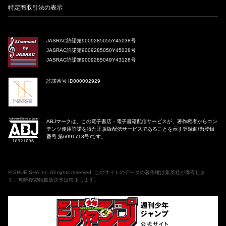
特定商取引法の表示
JASRAC許諾第9009285055Y45038号
JASRAC許諾第9009285050Y45038号
JASRAC許諾第9009285049Y43128号
許諾番号 ID000002929
ABJマークは、この電子書店・電子書籍配信サービスが、著作権者からコン
テンツ使用許諾を得た正規版配信サービスであることを示す登録商標(登録
番号 第6091713号)です。
©
SHUEISHA Inc
. All rights reserved. このサイトのデータの著作権は集英社が保有しま
す。無断複製転載放送等は禁止します。