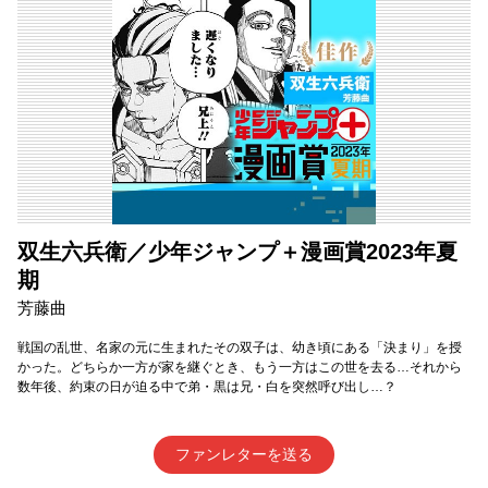
双生六兵衛／少年ジャンプ＋漫画賞2023年夏
期
芳藤曲
戦国の乱世、名家の元に生まれたその双子は、幼き頃にある「決まり」を授
かった。どちらか一方が家を継ぐとき、もう一方はこの世を去る…それから
数年後、約束の日が迫る中で弟・黒は兄・白を突然呼び出し…？
ファンレターを送る