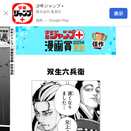
少年ジャンプ＋
株式会社 集英社
表示
無料
─
Google Play