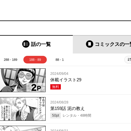
話の一覧
コミックス
の一
288 - 189
188 - 89
88 - 1
2024/09/04
休載イラスト29
無料
2024/08/28
第159話 泥の教え
50
pt
レンタル・
48
時間
2024/08/21