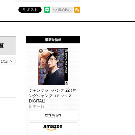
RSSフィード
ポスト
埋め込む
最新巻情報
覧
1話から
ジャンケットバンク 22 (ヤ
ングジャンプコミックス
DIGITAL)
田中一行