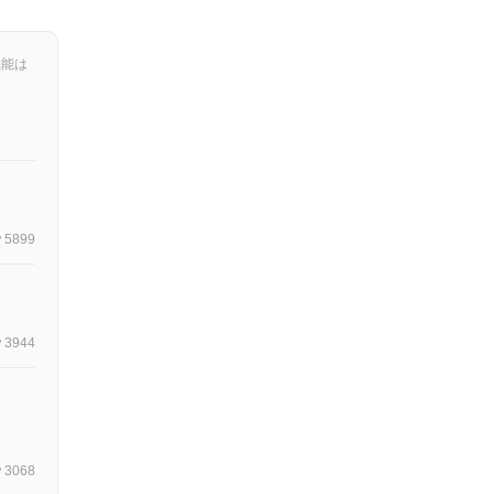
機能は
5899
3944
3068