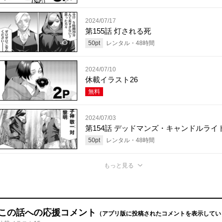
2024/07/17
第155話 灯される死
50
pt
レンタル・
48
時間
2024/07/10
休載イラスト26
無料
2024/07/03
第154話 デッドマンズ・キャンドルライ
50
pt
レンタル・
48
時間
もっと見る
この話への応援コメント
（アプリ版に投稿されたコメントを表示してい