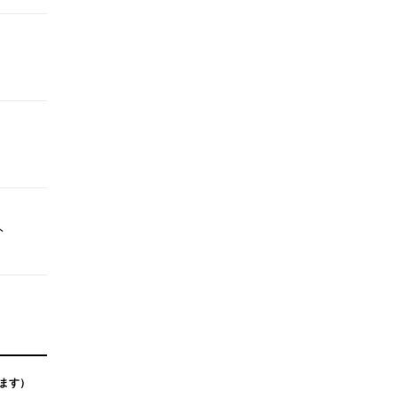
ト
ます）