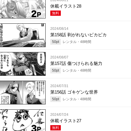
休載イラスト28
無料
2024/08/14
第158話 剥がれないピカピカ
50
pt
レンタル・
48
時間
2024/08/07
第157話 傷つけられる魅力
50
pt
レンタル・
48
時間
2024/07/31
第156話 ゴキゲンな世界
50
pt
レンタル・
48
時間
2024/07/24
休載イラスト27
無料