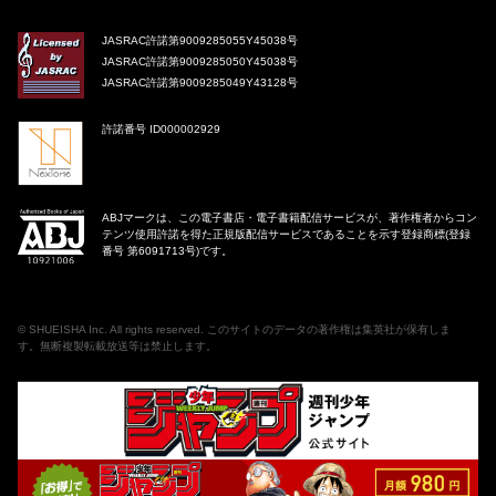
JASRAC許諾第9009285055Y45038号
JASRAC許諾第9009285050Y45038号
JASRAC許諾第9009285049Y43128号
許諾番号 ID000002929
ABJマークは、この電子書店・電子書籍配信サービスが、著作権者からコン
テンツ使用許諾を得た正規版配信サービスであることを示す登録商標(登録
番号 第6091713号)です。
©
SHUEISHA Inc
. All rights reserved. このサイトのデータの著作権は集英社が保有しま
す。無断複製転載放送等は禁止します。