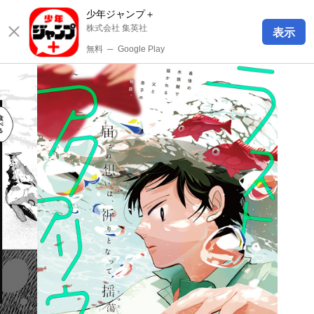
少年ジャンプ＋
株式会社 集英社
表示
無料
─
Google Play