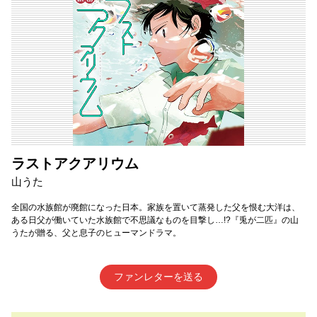
ラストアクアリウム
山うた
全国の水族館が廃館になった日本。家族を置いて蒸発した父を恨む大洋は、
ある日父が働いていた水族館で不思議なものを目撃し…!?『兎が二匹』の山
うたが贈る、父と息子のヒューマンドラマ。
ファンレターを送る