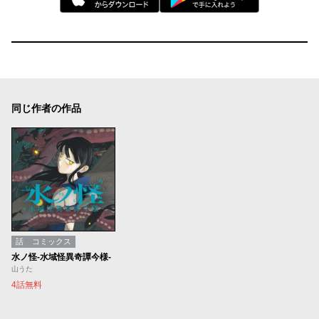
同じ作者の作品
話
コミックス
水ノ怪-水域怪異奇譚今様-
山うた
4話無料