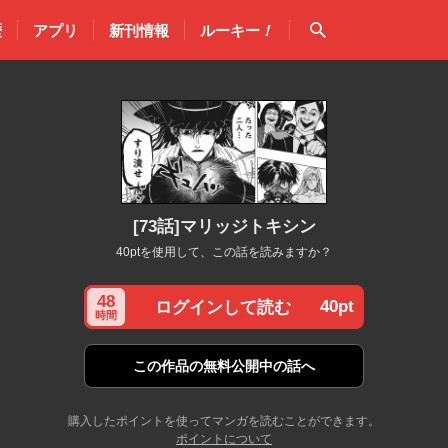
検索
歴
アプリ
新刊情報
ルーキー
！
[73話]マリッジトキシン
40ptを使用して、この話を読みますか？
48
40pt
ログインして読む
時間
この作品の
無料公開中の話へ
購入したポイントを使ってマンガを読むことができます。
ポイントについて