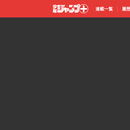
連載一覧
履
少年ジャン
プ＋