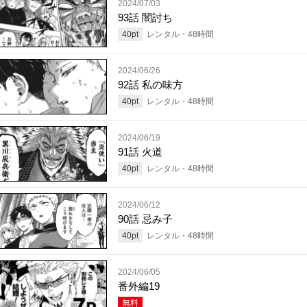
2024/07/03
93話 闇討ち
40
pt
レンタル・
48
時間
2024/06/26
92話 私の味方
40
pt
レンタル・
48
時間
2024/06/19
91話 火道
40
pt
レンタル・
48
時間
2024/06/12
90話 忌み子
40
pt
レンタル・
48
時間
2024/06/05
番外編19
無料