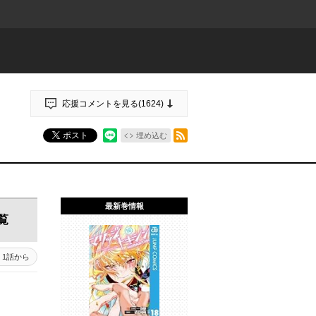
応援コメントを見る(
1624
)
RSSフィード
ポスト
埋め込む
最新巻情報
覧
1話から