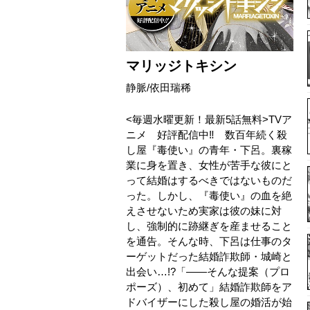
マリッジトキシン
静脈/依田瑞稀
<毎週水曜更新！最新5話無料>TVア
ニメ 好評配信中‼ 数百年続く殺
し屋『毒使い』の青年・下呂。裏稼
業に身を置き、女性が苦手な彼にと
って結婚はするべきではないものだ
った。しかし、『毒使い』の血を絶
えさせないため実家は彼の妹に対
し、強制的に跡継ぎを産ませること
を通告。そんな時、下呂は仕事のタ
ーゲットだった結婚詐欺師・城崎と
出会い…!?「――そんな提案（プロ
ポーズ）、初めて」結婚詐欺師をア
ドバイザーにした殺し屋の婚活が始