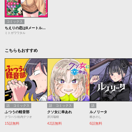
コミックス
ちえりの恋は8メートル【期間限定無料】
ミトガワワタル
こちらもおすすめ
話
コミックス
話
コミックス
話
ふつうの軽音部
クソ女に幸あれ
ルノリータ
クワハリ/出内テツオ
岸川瑞樹
棉きのし
15話無料
42話無料
6話無料