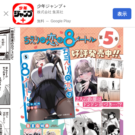
少年ジャンプ＋
株式会社 集英社
表示
無料
─
Google Play