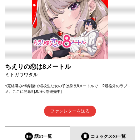
ちえりの恋は8メートル
ミトガワワタル
<完結済み>幼馴染で転校生な女の子は身長8メートルで…!?規格外のラブコ
メ、ここに開幕!! [JC全6巻発売中]
ファンレターを送る
話の一覧
コミックス
の一覧