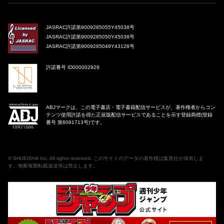
JASRAC許諾第9009285055Y45038号
JASRAC許諾第9009285050Y45038号
JASRAC許諾第9009285049Y43128号
許諾番号 ID000002929
ABJマークは、この電子書店・電子書籍配信サービスが、著作権者からコン
テンツ使用許諾を得た正規版配信サービスであることを示す登録商標(登録
番号 第6091713号)です。
©
SHUEISHA Inc
. All rights reserved. このサイトのデータの著作権は集英社が保有しま
す。無断複製転載放送等は禁止します。