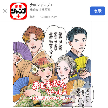
少年ジャンプ＋
株式会社 集英社
表示
無料
─
Google Play