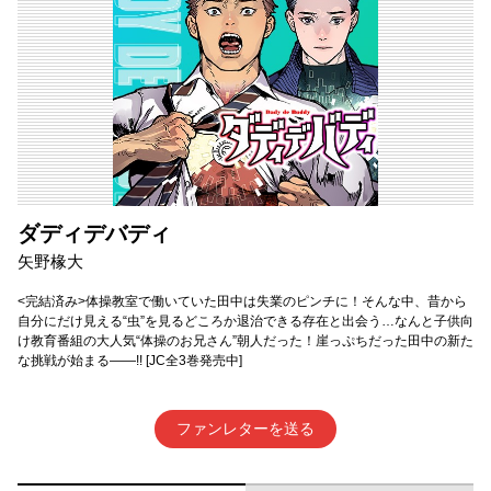
ダディデバディ
矢野椽大
<完結済み>体操教室で働いていた田中は失業のピンチに！そんな中、昔から
自分にだけ見える“虫”を見るどころか退治できる存在と出会う…なんと子供向
け教育番組の大人気“体操のお兄さん”朝人だった！崖っぷちだった田中の新た
な挑戦が始まる――!! [JC全3巻発売中]
ファンレターを送る