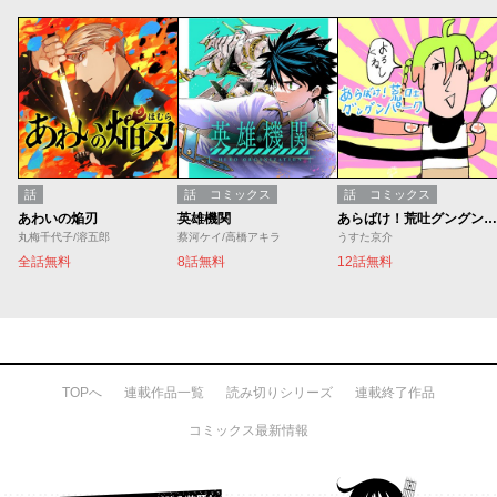
話
話
コミックス
話
コミックス
あわいの焔刃
英雄機関
あらばけ！荒吐グングンパーク
丸梅千代子/溶五郎
蔡河ケイ/高橋アキラ
うすた京介
全話無料
8話無料
12話無料
TOPへ
連載作品一覧
読み切りシリーズ
連載終了作品
コミックス最新情報