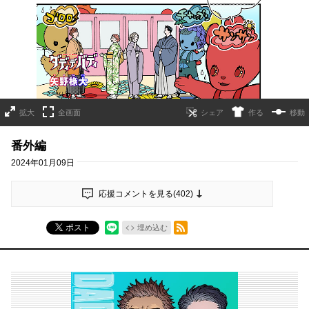
拡大
全画面
作る
移動
番外編
2024年01月09日
応援コメントを見る(
402
)
RSSフィード
ポスト
埋め込む