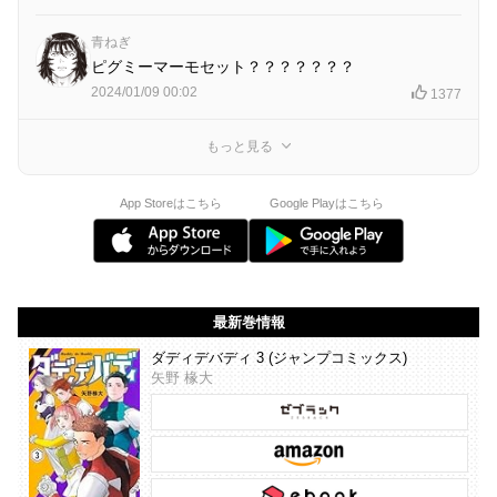
青ねぎ
ピグミーマーモセット？？？？？？？
2024/01/09 00:02
1377
もっと見る
App Storeはこちら
Google Playはこちら
最新巻情報
ダディデバディ 3 (ジャンプコミックス)
矢野 椽大