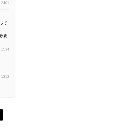
2401
って
必要
1534
1312