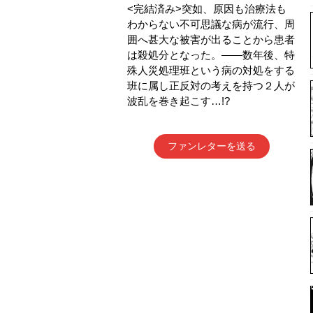
<完結済み>突如、原因も治療法も
わからない不可思議な病が流行、周
囲へ甚大な被害が出ることから患者
は殺処分となった。――数年後、特
殊人災処理班という病の対処をする
班に属し正反対の考えを持つ２人が
波乱を巻き起こす…!?
ファンレターを送る