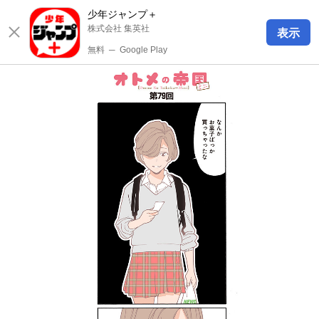
少年ジャンプ＋
株式会社 集英社
表示
無料
─
Google Play