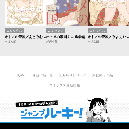
コミックス
コミックス
コミックス
オトメの帝国／あさみおスペシャル
オトメの帝国ミニ 総集編
オトメの帝国／みよあやスペシャル
岸虎次郎
岸虎次郎
岸虎次郎
TOPへ
連載作品一覧
読み切りシリーズ
連載終了作品
コミックス最新情報
才能溢れる投稿作が読み放題！ ジャンプルーキー！