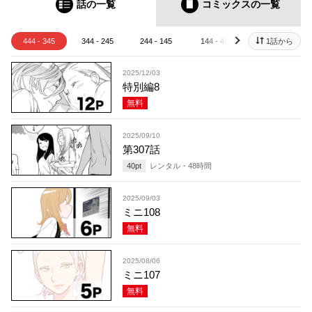
話の一覧
コミックス
の一覧
444 - 345
344 - 245
244 - 145
144 - 45
44 - 1
1話から
next
2025/12/03
特別編8
無料
2025/09/10
第307話
40
pt
レンタル・
48
時間
2025/09/03
ミニ108
無料
2025/08/06
ミニ107
無料