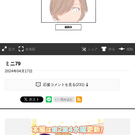
拡大
全画面
作る
移動
ミニ79
2024年04月17日
応援コメントを見る(
231
)
RSSフィード
ポスト
埋め込む