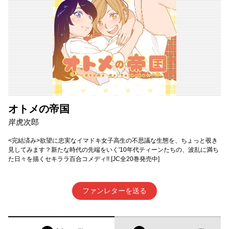
オトメの帝国
岸虎次郎
<完結済み>欲望に忠実なイマドキ女子高生の不思議な生態を、ちょっと覗き
見してみます？新たな時代の先端をいく'10年代ティーンたちの、波乱に満ち
た日々を描くセキララ百合コメディ!! [JC全20巻発売中]
ファンレターを送る