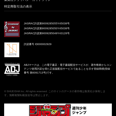
特定商取引法の表示
JASRAC許諾第9009285055Y45038号
JASRAC許諾第9009285050Y45038号
JASRAC許諾第9009285049Y43128号
許諾番号 ID000002929
ABJマークは、この電子書店・電子書籍配信サービスが、著作権者からコン
テンツ使用許諾を得た正規版配信サービスであることを示す登録商標(登録
番号 第6091713号)です。
©
SHUEISHA Inc
. All rights reserved. このサイトのデータの著作権は集英社が保有しま
す。無断複製転載放送等は禁止します。