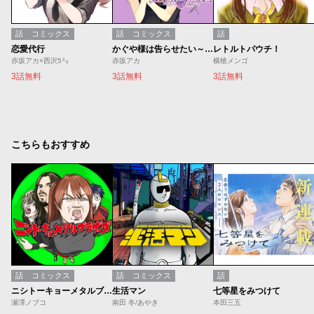
話
コミックス
話
コミックス
話
恋愛代行
かぐや様は告らせたい～天才たちの恋愛頭脳戦～
レトルトパウチ！
赤坂アカ×西沢5㍉
赤坂アカ
横槍メンゴ
3話無料
3話無料
3話無料
こちらもおすすめ
話
コミックス
話
コミックス
話
ニシトーキョーメタルブラザーズ
生活マン
七等星をみつけて
瀬澤ノブコ
南田 冬/あやき
本田三五