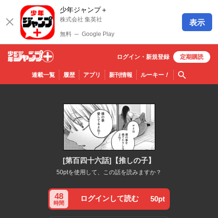
少年ジャンプ＋
株式会社 集英社
表示
無料
─
Google Play
ログイン・
新規
登録
定期購読
少年ジ
検索
連載一覧
履歴
アプリ
新刊情報
ルーキー
！
ャンプ
＋
[第百四十六話]【推しの子】
50ptを使用して、この話を読みますか？
48
ログインして読む
50pt
時間