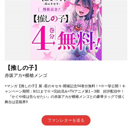
【推しの子】
赤坂アカ×横槍メンゴ
<マンガ【推しの子】展 -星のキセキ-開催記念!!4巻分無料！>※一挙公開！キ
ャンペーン期間：8/11まで※ <完結済み>TVアニメ第1～3期 好評配信中！
『かぐや様は告らせたい』の赤坂アカが横槍メンゴとの豪華タッグで描く
舞台は芸能界!!
ファンレターを送る