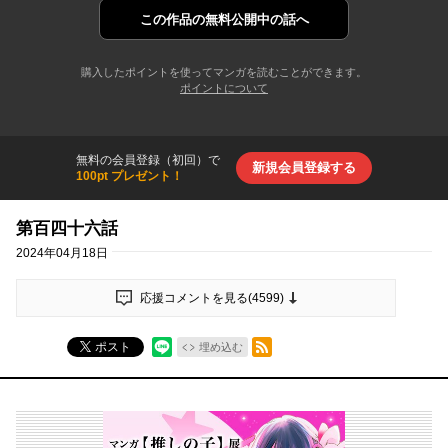
この作品の
無料公開中の話へ
購入したポイントを使ってマンガを読むことができます。
ポイントについて
無料の会員登録（初回）で
新規会員登録する
100pt プレゼント！
第百四十六話
2024年04月18日
応援コメントを見る(
4599
)
RSSフィード
ポスト
埋め込む