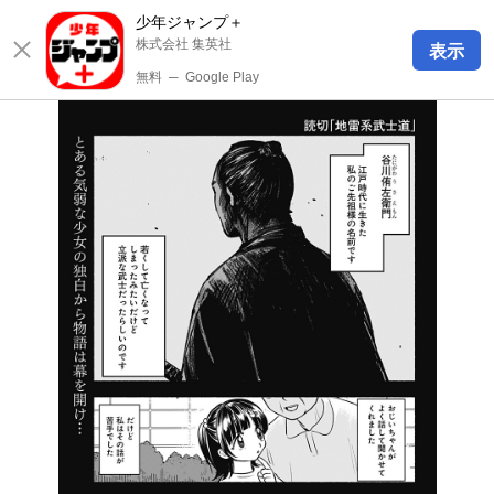
少年ジャンプ＋
株式会社 集英社
表示
無料
─
Google Play