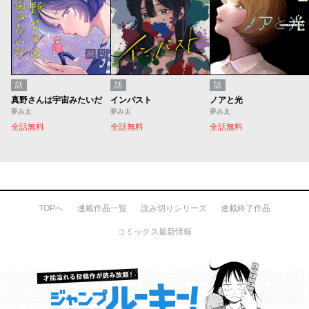
話
話
話
真野さんは宇宙みたいだ
インパスト
ノアと光
夢み太
夢み太
夢み太
全話無料
全話無料
全話無料
TOPへ
連載作品一覧
読み切りシリーズ
連載終了作品
コミックス最新情報