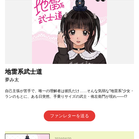
地雷系武士道
夢み太
自己主張が苦手で、唯一の理解者は彼氏だけ……そんな気弱な"地雷系"少女・
ランのもとに、ある日突然、手乗りサイズの武士・侑左衛門が現れ――!?
ファンレターを送る
2024/04/20