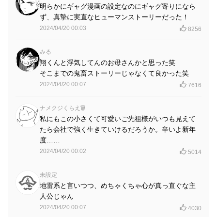
明らかにギャグ漫画の設定なのにギャグ寄りになら
ず、真摯に実直なヒューマンストーリーだった！
2024/04/20 00:03
8256
みる
翔くんと浮気してんのお母さんかと思った笑
そこまでの鬼畜ストーリーじゃなくて良かった笑
2024/04/20 00:07
7616
ナメクジくらえ🗑️
私にもこの小さくて可愛いご先祖様がいつも見えて
たら会社で強く生きていけるだろうか。辛いよ新年
度……
2024/04/20 00:02
5014
未設定
地雷系と言いつつ、めちゃくちゃ心が真っ直ぐな主
人公じゃん
2024/04/20 00:07
4030