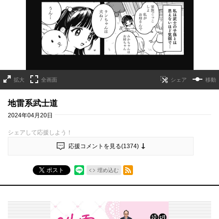
拡大
全画面
移動
地雷系武士道
2024年04月20日
シェアして応援しよう！
応援コメントを見る(
1374
)
RSSフィード
ポスト
埋め込む