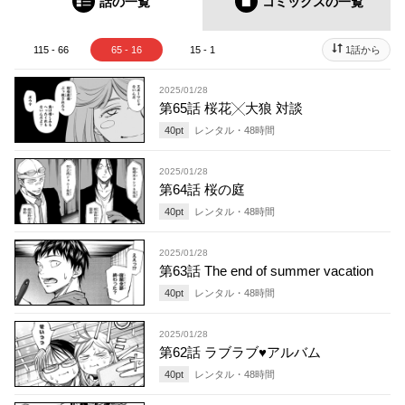
話の一覧
コミックス
の一覧
115 - 66
65 - 16
15 - 1
1話から
2025/01/28
第65話 桜花╳大狼 対談
40
pt
レンタル・
48
時間
2025/01/28
第64話 桜の庭
40
pt
レンタル・
48
時間
2025/01/28
第63話 The end of summer vacation
40
pt
レンタル・
48
時間
2025/01/28
第62話 ラブラブ♥アルバム
40
pt
レンタル・
48
時間