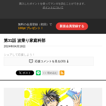
購入したポイントを使ってマンガを読むことができます。
ポイントについて
無料の会員登録（初回）で
新規会員登録する
100pt プレゼント！
第31話 波乗り家庭科部
2024年04月18日
シェアして応援しよう！
応援コメントを見る(
33
)
RSSフィード
ポスト
埋め込む