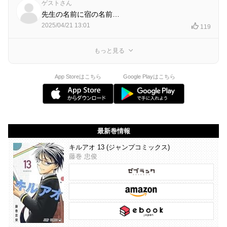
ゲストさん
先生の名前に宿の名前…
2025/04/21 13:01
119
もっと見る
App Storeはこちら
Google Playはこちら
最新巻情報
キルアオ 13 (ジャンプコミックス)
藤巻 忠俊