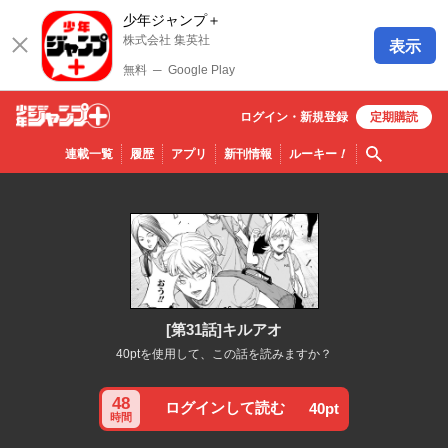
少年ジャンプ＋
株式会社 集英社
表示
無料
─
Google Play
ログイン・
新規
登録
定期購読
少年ジ
検索
連載一覧
履歴
アプリ
新刊情報
ルーキー
！
ャンプ
＋
[第31話]キルアオ
40ptを使用して、この話を読みますか？
48
ログインして読む
40pt
時間