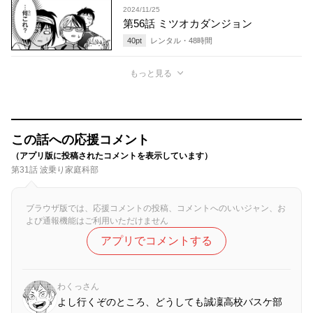
2024/11/25
第56話 ミツオカダンジョン
40
pt
レンタル・
48
時間
もっと見る
この話への応援コメント
（アプリ版に投稿されたコメントを表示しています）
第31話 波乗り家庭科部
ブラウザ版では、応援コメントの投稿、コメントへのいいジャン、お
よび通報機能はご利用いただけません
アプリでコメントする
わくっさん
よし行くぞのところ、どうしても誠凜高校バスケ部