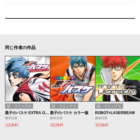
同じ作者の作品
話
コミックス
話
コミックス
話
コミックス
黒子のバスケ EXTRA GAME
黒子のバスケ カラー版
ROBOT×LASERBEAM
藤巻忠俊
藤巻忠俊
藤巻忠俊
1話無料
3話無料
3話無料