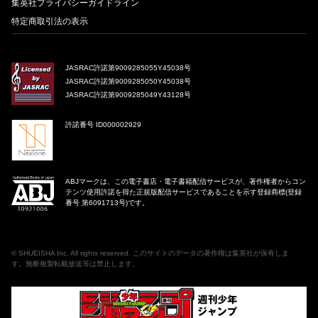
集英社プライバシーガイドライン
特定商取引法の表示
JASRAC許諾第9009285055Y45038号
JASRAC許諾第9009285050Y45038号
JASRAC許諾第9009285049Y43128号
許諾番号 ID000002929
ABJマークは、この電子書店・電子書籍配信サービスが、著作権者からコン
テンツ使用許諾を得た正規版配信サービスであることを示す登録商標(登録
番号 第6091713号)です。
©
SHUEISHA Inc
. All rights reserved. このサイトのデータの著作権は集英社が保有しま
す。無断複製転載放送等は禁止します。