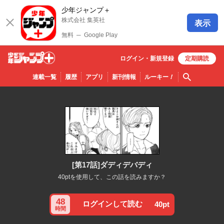
少年ジャンプ＋
株式会社 集英社
表示
無料
─
Google Play
ログイン・
新規
登録
定期購読
少年ジ
検索
連載一覧
履歴
アプリ
新刊情報
ルーキー
！
ャンプ
＋
[第17話]ダディデバディ
40ptを使用して、この話を読みますか？
48
ログインして読む
40pt
時間