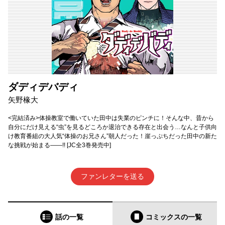
ダディデバディ
矢野椽大
<完結済み>体操教室で働いていた田中は失業のピンチに！そんな中、昔から
自分にだけ見える“虫”を見るどころか退治できる存在と出会う…なんと子供向
け教育番組の大人気“体操のお兄さん”朝人だった！崖っぷちだった田中の新た
な挑戦が始まる――!! [JC全3巻発売中]
ファンレターを送る
話の一覧
コミックス
の一覧