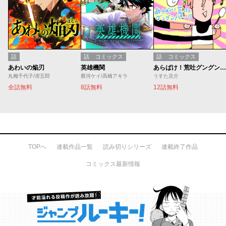
話
話
コミックス
話
コミックス
あわいの焔刃
英雄機関
あらばけ！荒吐グングンパーク
丸梅千代子/溶五郎
蔡河ケイ/高橋アキラ
うすた京介
全話無料
8話無料
12話無料
TOPへ
連載作品一覧
読み切りシリーズ
連載終了作品
コミックス最新情報