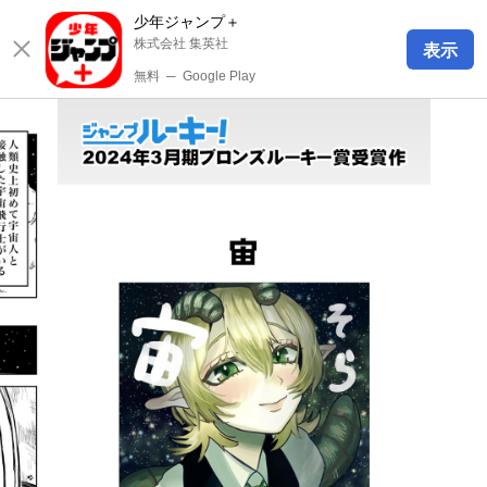
少年ジャンプ＋
株式会社 集英社
表示
無料
─
Google Play