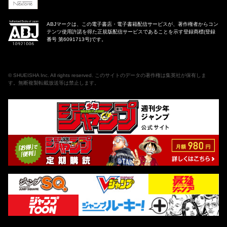
ABJマークは、この電子書店・電子書籍配信サービスが、著作権者からコン
テンツ使用許諾を得た正規版配信サービスであることを示す登録商標(登録
番号 第6091713号)です。
©
SHUEISHA Inc
. All rights reserved. このサイトのデータの著作権は集英社が保有しま
す。無断複製転載放送等は禁止します。