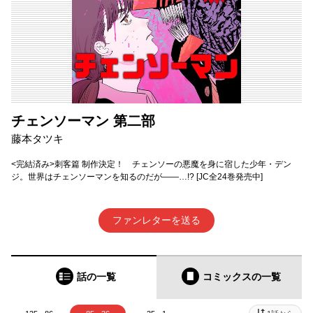
チェンソーマン 第二部
藤本タツキ
<完結済み>刺客篇 制作決定！ チェンソーの悪魔を身に宿した少年・デン
ジ。世界はチェンソーマンを知るのだが――…!? [JC全24巻発売中]
ファンレターを送る
話の一覧
コミックス
の一覧