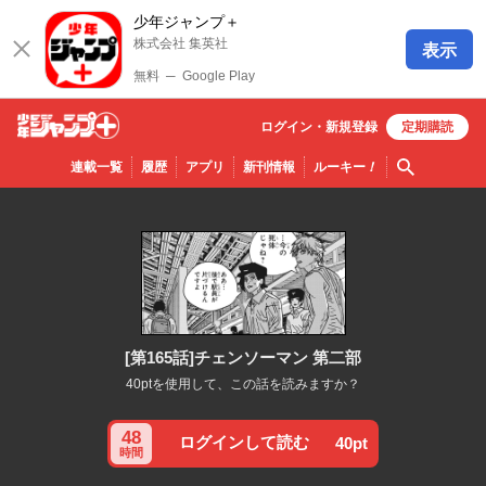
少年ジャンプ＋
株式会社 集英社
表示
無料
─
Google Play
ログイン・
新規
登録
定期購読
少年ジ
検索
連載一覧
履歴
アプリ
新刊情報
ルーキー
！
ャンプ
＋
[第165話]チェンソーマン 第二部
40ptを使用して、この話を読みますか？
48
ログインして読む
40pt
時間