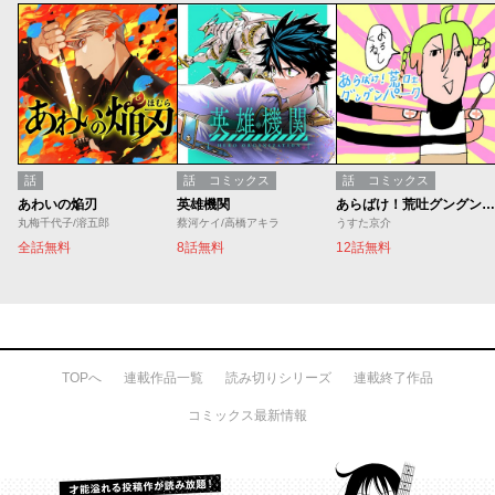
話
話
コミックス
話
コミックス
あわいの焔刃
英雄機関
あらばけ！荒吐グングンパーク
丸梅千代子/溶五郎
蔡河ケイ/高橋アキラ
うすた京介
全話無料
8話無料
12話無料
TOPへ
連載作品一覧
読み切りシリーズ
連載終了作品
コミックス最新情報