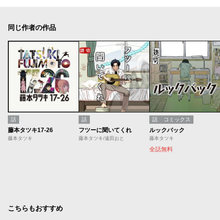
同じ作者の作品
話
話
話
コミックス
藤本タツキ17-26
フツーに聞いてくれ
ルックバック
藤本タツキ
藤本タツキ/遠田おと
藤本タツキ
全話無料
こちらもおすすめ