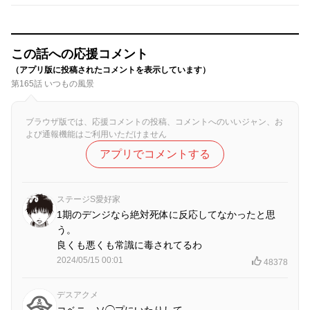
この話への応援コメント
（アプリ版に投稿されたコメントを表示しています）
第165話 いつもの風景
ブラウザ版では、応援コメントの投稿、コメントへのいいジャン、お
よび通報機能はご利用いただけません
アプリでコメントする
ステージS愛好家
1期のデンジなら絶対死体に反応してなかったと思
う。
良くも悪くも常識に毒されてるわ
2024/05/15 00:01
48378
デスアクメ
コベニ、ソ◯プにいたりして…