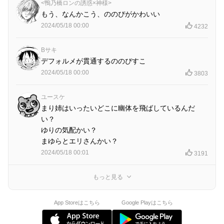
<鴨乃橋ロンの誘惑×神様>
もう、なんかこう、ののぴがかわいい
2024/05/18 00:00
4232
Bサキ
デフォルメが貫通するののぴすこ
2024/05/18 00:00
3803
ユースケ
まり姉はいったいどこに幽体を飛ばしているんだ
い？
ゆりの気配かい？
まゆらとエリさんかい？
2024/05/18 00:01
3191
もっと見る
App Storeはこちら
Google Playはこちら