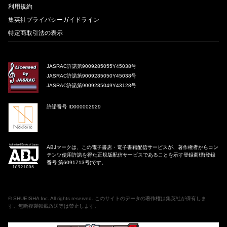
利用規約
集英社プライバシーガイドライン
特定商取引法の表示
JASRAC許諾第9009285055Y45038号
JASRAC許諾第9009285050Y45038号
JASRAC許諾第9009285049Y43128号
許諾番号 ID000002929
ABJマークは、この電子書店・電子書籍配信サービスが、著作権者からコン
テンツ使用許諾を得た正規版配信サービスであることを示す登録商標(登録
番号 第6091713号)です。
©
SHUEISHA Inc
. All rights reserved. このサイトのデータの著作権は集英社が保有しま
す。無断複製転載放送等は禁止します。