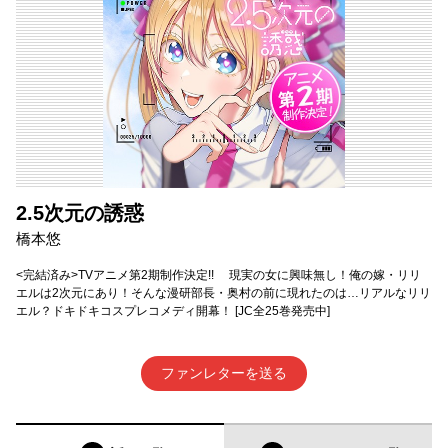
2.5次元の誘惑
橋本悠
<完結済み>TVアニメ第2期制作決定!! 現実の女に興味無し！俺の嫁・リリ
エルは2次元にあり！そんな漫研部長・奥村の前に現れたのは…リアルなリリ
エル？ドキドキコスプレコメディ開幕！ [JC全25巻発売中]
ファンレターを送る