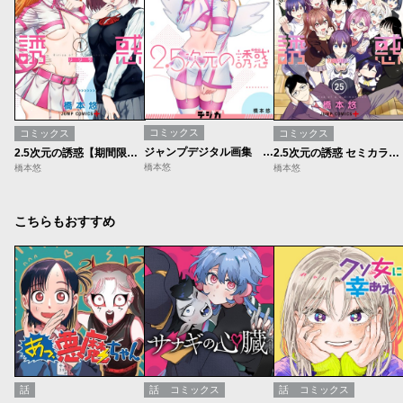
コミックス
コミックス
コミックス
ジャンプデジタル画集 デジガ 2.5次元の誘惑
2.5次元の誘惑【期間限定無料】
2.5次元の誘惑 セミカラー版
橋本悠
橋本悠
橋本悠
こちらもおすすめ
話
話
コミックス
話
コミックス