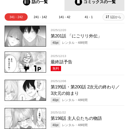
話の一覧
コミックス
の一覧
341 - 242
241 - 142
141 - 42
41 - 1
1話から
2025/12/20
第201話 「にごリリ外伝」
40
pt
レンタル・
48
時間
2025/12/13
最終話予告
無料
2025/12/06
第199話・第200話 2次元の終わり／
3次元の始まり
40
pt
レンタル・
48
時間
2025/11/22
第198話 主人公たちの物語
40
pt
レンタル・
48
時間