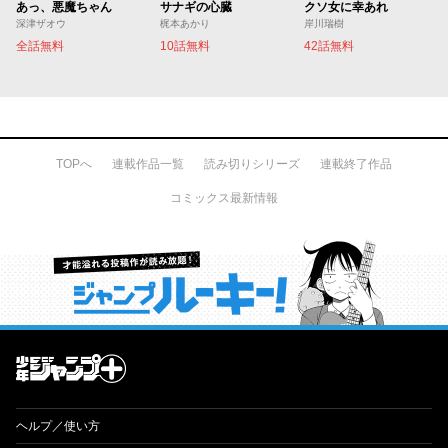
あっ、悪魔ちゃん
サナギの心臓
クソ女に幸あれ
深津ザオウ
梶本あかり
岸川瑞樹
全話無料
10話無料
42話無料
TOPへ
連載作品一覧
読み切りシリーズ
連載終了作品
コミックス最新情報
才能溢れる投稿作が読み放題！ ジャンプルーキー！
ヘルプ／使い方