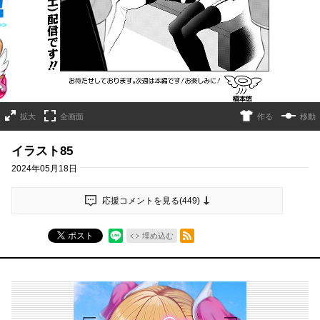
拡大
全画面
作る
移動
イラスト85
2024年05月18日
応援コメントを見る(
449
)
RSSフィード
ポスト
埋め込む