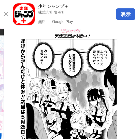
少年ジャンプ＋
株式会社 集英社
表示
無料
─
Google Play