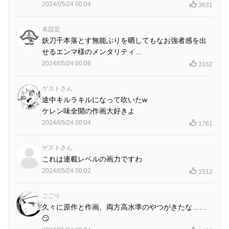
2024/05/24 00:04
3631
未設定
妖刀千本落とす無能ぶりを晒してもなお強者感を出
せるエンマ様のメンタリティ…
2024/05/24 00:08
3162
ゲストさん
途中キルラキルになって吹いたw
ケレン味全開の作画大好きよ
2024/05/24 00:04
1761
ゲストさん
これは連載レベルの画力ですわ
2024/05/24 00:02
1512
ごごり
久々に原作と作画、両方高水準のやつがきたな……
😏