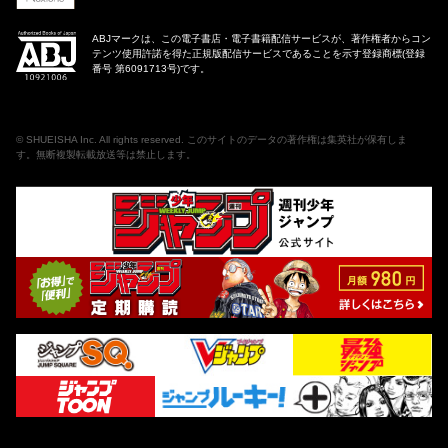
ABJマークは、この電子書店・電子書籍配信サービスが、著作権者からコン
テンツ使用許諾を得た正規版配信サービスであることを示す登録商標(登録
番号 第6091713号)です。
©
SHUEISHA Inc
. All rights reserved. このサイトのデータの著作権は集英社が保有しま
す。無断複製転載放送等は禁止します。