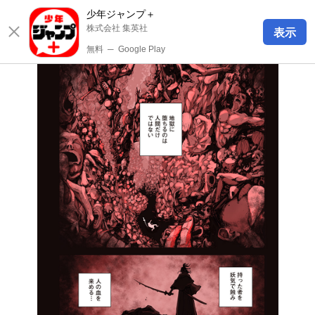
少年ジャンプ＋
株式会社 集英社
表示
無料
─
Google Play