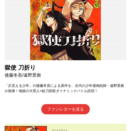
獄使 刀折り
後藤冬吾/遠野景彪
「仄見える少年」の後藤冬吾による原作を、次代の少年漫画絵師・遠野景彪
が熱筆！地獄の大罪人×妖刀回収ダイナミックバトル読切！
ファンレターを送る
2024/05/24