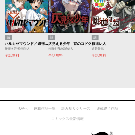
話
話
話
ハルカゼマウンド／週刊少年ジャンプ新連載試し読み
仄見える少年 宵のコドク
影追い人
後藤冬吾/松浦健人
後藤冬吾/松浦健人
遠野景彪
全話無料
全話無料
全話無料
TOPへ
連載作品一覧
読み切りシリーズ
連載終了作品
コミックス最新情報