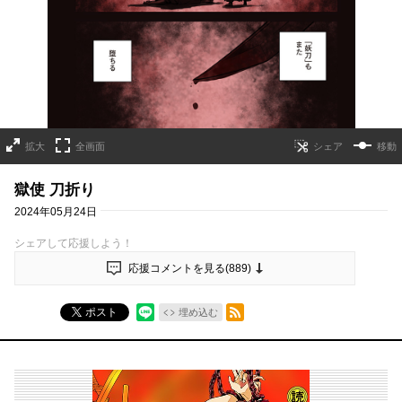
拡大
全画面
移動
獄使 刀折り
2024年05月24日
シェアして応援しよう！
応援コメントを見る(
889
)
RSSフィード
ポスト
埋め込む