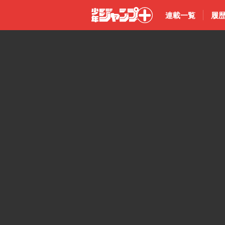
連載一覧
履
少年ジャン
プ＋