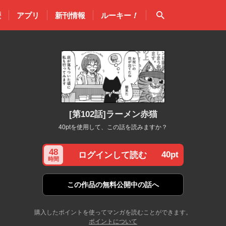
検索
歴
アプリ
新刊情報
ルーキー
！
[第102話]ラーメン赤猫
40ptを使用して、この話を読みますか？
48
40pt
ログインして読む
時間
この作品の
無料公開中の話へ
購入したポイントを使ってマンガを読むことができます。
ポイントについて