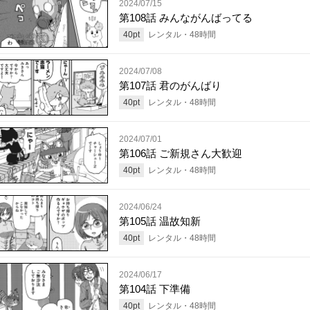
2024/07/15
第108話 みんながんばってる
40
pt
レンタル・
48
時間
2024/07/08
第107話 君のがんばり
40
pt
レンタル・
48
時間
2024/07/01
第106話 ご新規さん大歓迎
40
pt
レンタル・
48
時間
2024/06/24
第105話 温故知新
40
pt
レンタル・
48
時間
2024/06/17
第104話 下準備
40
pt
レンタル・
48
時間