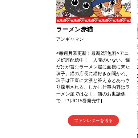
ラーメン赤猫
アンギャマン
<毎週月曜更新！最新2話無料>アニ
メ好評配信中！ 人間のいない、猫
だけが営むラーメン屋に面接に来た
珠子。猫の店長に猫好きか聞かれ、
珠子は正直に犬派と答えるとあっさ
り採用される。しかし仕事内容はラ
ーメン屋ではなく、猫のお世話係
で…!? [JC15巻発売中]
ファンレターを送る