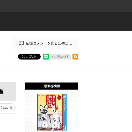
応援コメントを見る(
1401
)
RSSフィード
ポスト
埋め込む
最新巻情報
覧
1話から