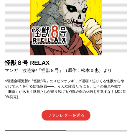
怪獣８号 RELAX
マンガ 渡邉築/『怪獣８号』（原作：松本直也）より
<隔週金曜更新>『怪獣8号』のスピンオフギャグ漫画！迫りくる怪獣から命
がけで人々を守る防衛隊員――。そんな隊員たちにも、日々の疲れを癒す
「非番」がある！隊員たちが繰り広げる抱腹絶倒の休暇を見逃すな！ [JC5巻
9/4発売]
ファンレターを送る