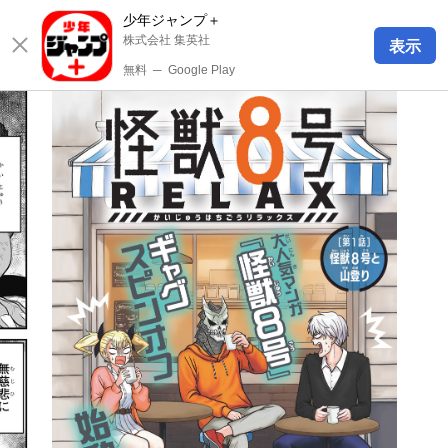
少年ジャンプ＋
株式会社 集英社
表示
無料
─
Google Play