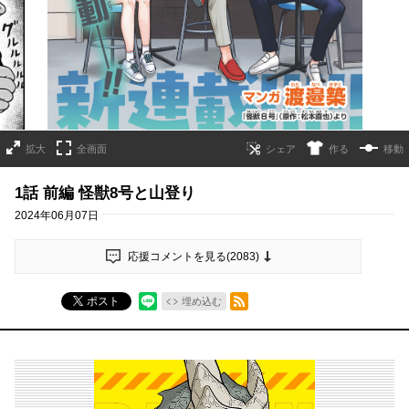
拡大
全画面
作る
移動
1話 前編 怪獣8号と山登り
2024年06月07日
応援コメントを見る(
2083
)
RSSフィード
ポスト
埋め込む