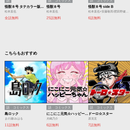
話
話
コミックス
話
コミックス
怪獣８号 タテカラー版／ジャンプTOONおためし2話無料
怪獣８号
怪獣８号 side B
松本直也
松本直也
松本直也×安藤敬而/肥田野健太郎
全話無料
25話無料
6話無料
こちらもおすすめ
話
コミックス
話
コミックス
話
コミックス
島ロック
にこにこ元気☆ハッピーちゃん
ドーロ☆スター
まの瀬/みはる
犬嶋乃介
原克玄
11話無料
6話無料
7話無料