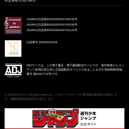
特定商取引法の表示
JASRAC許諾第9009285055Y45038号
JASRAC許諾第9009285050Y45038号
JASRAC許諾第9009285049Y43128号
許諾番号 ID000002929
ABJマークは、この電子書店・電子書籍配信サービスが、著作権者からコン
テンツ使用許諾を得た正規版配信サービスであることを示す登録商標(登録
番号 第6091713号)です。
©
SHUEISHA Inc
. All rights reserved. このサイトのデータの著作権は集英社が保有しま
す。無断複製転載放送等は禁止します。