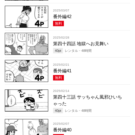
2025/03/07
番外編42
無料
2025/02/28
第四十四話 地獄へお見舞い
40
pt
レンタル・
48
時間
2025/02/21
番外編41
無料
2025/02/14
第四十三話 サッちゃん風邪ひいち
ゃった
40
pt
レンタル・
48
時間
2025/02/07
番外編40