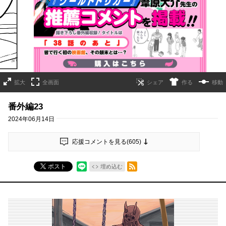
詳細ページへのリンク
拡大
全画面
作る
移動
番外編23
2024年06月14日
応援コメントを見る(
605
)
RSSフィード
ポスト
埋め込む