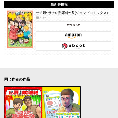
最新巻情報
サチ録~サチの黙示録~ 5 (ジャンプコミックス)
茶んた
同じ作者の作品