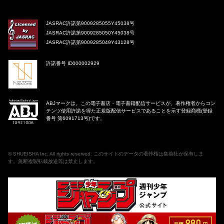
JASRAC許諾第9009285055Y45038号
JASRAC許諾第9009285050Y45038号
JASRAC許諾第9009285049Y43128号
許諾番号 ID000002929
ABJマークは、この電子書店・電子書籍配信サービスが、著作権者からコン
テンツ使用許諾を得た正規版配信サービスであることを示す登録商標(登録
番号 第6091713号)です。
©
SHUEISHA Inc
. All rights reserved. このサイトのデータの著作権は集英社が保有しま
す。無断複製転載放送等は禁止します。