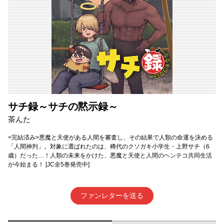
サチ録～サチの黙示録～
茶んた
<完結済み>悪魔と天使がある人間を審査し、その結果で人類の命運を決める
「人間神判」。対象に選ばれたのは、稀代のクソガキ小学生・上野サチ（6
歳）だった…！人類の未来をかけた、悪魔と天使と人間のヘンテコ共同生活
が今始まる！ [JC全5巻発売中]
ファンレターを送る