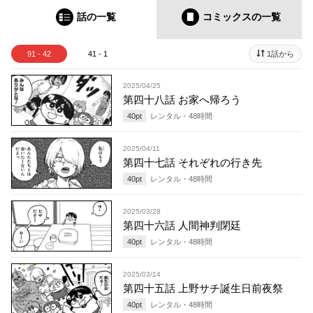
話の一覧
コミックス
の一覧
91 - 42
41 - 1
1話から
2025/04/25
第四十八話 お家へ帰ろう
40
pt
レンタル・
48
時間
2025/04/11
第四十七話 それぞれの行き先
40
pt
レンタル・
48
時間
2025/03/28
第四十六話 人間神判閉廷
40
pt
レンタル・
48
時間
2025/03/14
第四十五話 上野サチ誕生日前夜祭
40
pt
レンタル・
48
時間