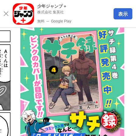
少年ジャンプ＋
株式会社 集英社
表示
無料
─
Google Play