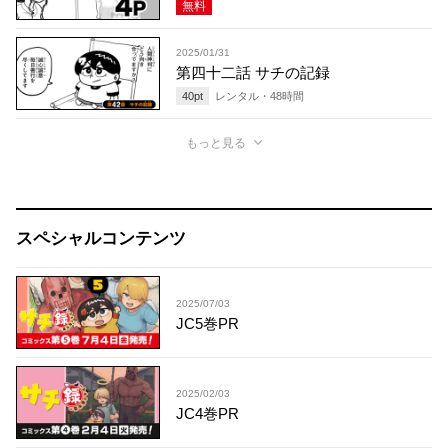
無料
2025/01/31
第四十二話 サチの記録
40
pt
レンタル・
48
時間
もっと見る
スペシャルコンテンツ
2025/07/03
JC5巻PR
2025/02/03
JC4巻PR