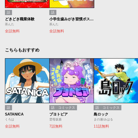
話
話
どきどき職業体験
小学生歯みがき習慣ポスターコンクール
茶んた
茶んた
全話無料
全話無料
こちらもおすすめ
話
話
コミックス
話
コミックス
SATANICA
ブヨトピア
島ロック
くろは
雲母坂盾
まの瀬/みはる
全話無料
7話無料
11話無料