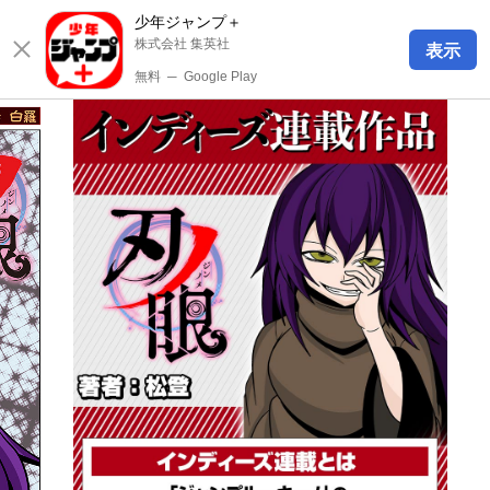
少年ジャンプ＋
株式会社 集英社
表示
無料
─
Google Play