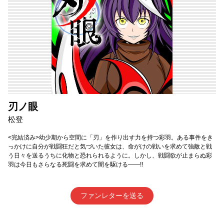
刃ノ眼
松登
<完結済み>幼少期から空間に「刃」を作り出す力を持つ彩羽。ある事件をき
っかけに自分が戦闘狂だと気づいた彼女は、命がけの戦いを求めて強敵と戦
う日々を送るうちに化物と恐れられるように。しかし、戦闘欲が止まらぬ彩
羽は今日もさらなる死闘を求めて闇を駆ける――!!
ファンレターを送る