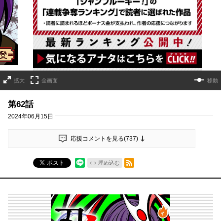
詳細ページへのリンク
拡大
全画面
移動
第62話
2024年06月15日
応援コメントを見る(
737
)
RSSフィード
ポスト
埋め込む