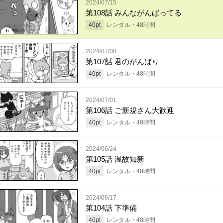
2024/07/15
第108話 みんながんばってる
40
pt
レンタル・
48
時間
2024/07/08
第107話 君のがんばり
40
pt
レンタル・
48
時間
2024/07/01
第106話 ご新規さん大歓迎
40
pt
レンタル・
48
時間
2024/06/24
第105話 温故知新
40
pt
レンタル・
48
時間
2024/06/17
第104話 下準備
40
pt
レンタル・
48
時間