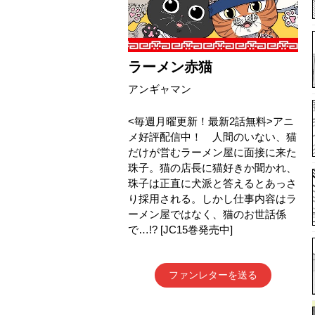
ラーメン赤猫
アンギャマン
<毎週月曜更新！最新2話無料>アニ
メ好評配信中！ 人間のいない、猫
だけが営むラーメン屋に面接に来た
珠子。猫の店長に猫好きか聞かれ、
珠子は正直に犬派と答えるとあっさ
り採用される。しかし仕事内容はラ
ーメン屋ではなく、猫のお世話係
で…!? [JC15巻発売中]
ファンレターを送る