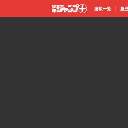
連載一覧
履
少年ジャン
プ＋