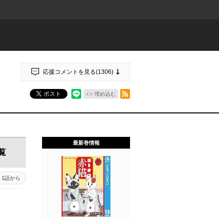
応援コメントを見る(
1306
)
RSSフィード
ポスト
埋め込む
最新巻情報
覧
1話から