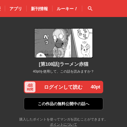
検索
歴
アプリ
新刊情報
ルーキー
！
[第108話]ラーメン赤猫
40ptを使用して、この話を読みますか？
48
40pt
ログインして読む
時間
この作品の
無料公開中の話へ
購入したポイントを使ってマンガを読むことができます。
ポイントについて