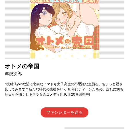
オトメの帝国
岸虎次郎
<完結済み>欲望に忠実なイマドキ女子高生の不思議な生態を、ちょっと覗き
見してみます？新たな時代の先端をいく'10年代ティーンたちの、波乱に満ち
た日々を描くセキララ百合コメディ!! [JC全20巻発売中]
ファンレターを送る