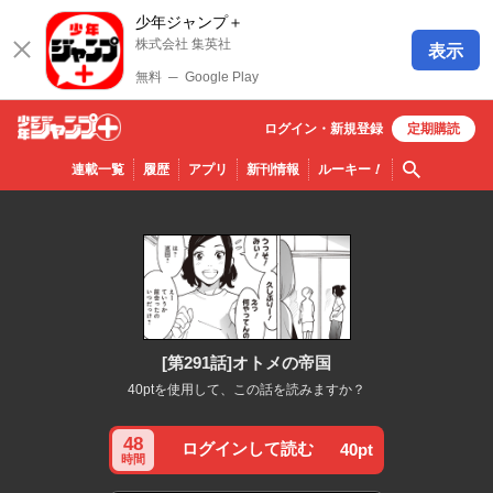
少年ジャンプ＋
株式会社 集英社
表示
無料
─
Google Play
ログイン・
新規
登録
定期購読
少年ジ
検索
連載一覧
履歴
アプリ
新刊情報
ルーキー
！
ャンプ
＋
[第291話]オトメの帝国
40ptを使用して、この話を読みますか？
48
ログインして読む
40pt
時間