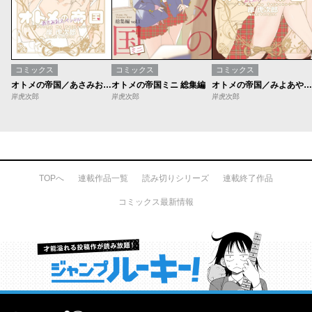
コミックス
コミックス
コミックス
オトメの帝国／あさみおスペシャル
オトメの帝国ミニ 総集編
オトメの帝国／みよあやスペシャル
岸虎次郎
岸虎次郎
岸虎次郎
TOPへ
連載作品一覧
読み切りシリーズ
連載終了作品
コミックス最新情報
才能溢れる投稿作が読み放題！ ジャンプルーキー！