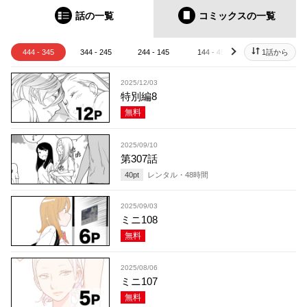
話の一覧
コミックス
の一覧
444 - 345
344 - 245
244 - 145
144 - 45
44 - 1
1話から
next
2025/12/03
特別編8
無料
2025/09/10
第307話
40
pt
レンタル・
48
時間
2025/09/03
ミニ108
無料
2025/08/06
ミニ107
無料