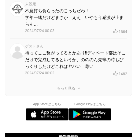
未設定
不意打ち食らったのこっちだわ！
学年一緒だけどまさか…ええ…いやもう感激が止ま
らん…
2024/07/24 00:03
1664
ゲストさん
待ってここ繋がってるとかあり⁉︎ディベート部はそこ
だけで完成してるというか、のののん先輩の時もび
っくりしたけどこれはヤバい 尊い
2024/07/24 00:02
1482
もっと見る
App Storeはこちら
Google Playはこちら
最新巻情報