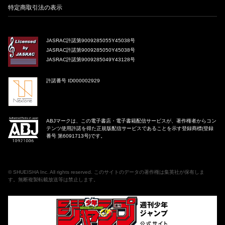
特定商取引法の表示
JASRAC許諾第9009285055Y45038号
JASRAC許諾第9009285050Y45038号
JASRAC許諾第9009285049Y43128号
許諾番号 ID000002929
ABJマークは、この電子書店・電子書籍配信サービスが、著作権者からコン
テンツ使用許諾を得た正規版配信サービスであることを示す登録商標(登録
番号 第6091713号)です。
©
SHUEISHA Inc
. All rights reserved. このサイトのデータの著作権は集英社が保有しま
す。無断複製転載放送等は禁止します。