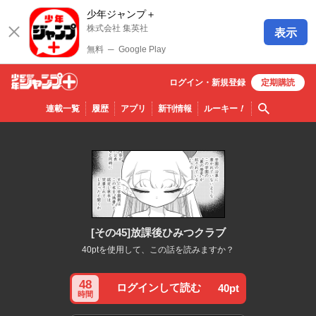
少年ジャンプ＋
株式会社 集英社
表示
無料
─
Google Play
ログイン・
新規
登録
定期購読
少年ジ
検索
連載一覧
履歴
アプリ
新刊情報
ルーキー
！
ャンプ
＋
[その45]放課後ひみつクラブ
40ptを使用して、この話を読みますか？
48
ログインして読む
40pt
時間