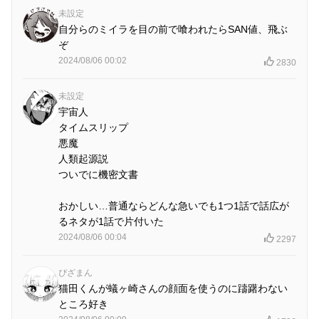
未設定
自分らのミイラを目の前で喰われたらSAN値、飛ぶ
ぞ
2024/08/06 00:02
2830
未設定
宇宙人
タイムスリップ
悪魔
人類起源説
ついでに機密文書
おかしい…普通ならどんな急いでも1つ1話で話広が
るネタが1話で片付いた
2024/08/06 00:04
2297
ぴざまん
猫田くんが蟻ヶ崎さんの顔面を使うのに躊躇わない
ところ好き