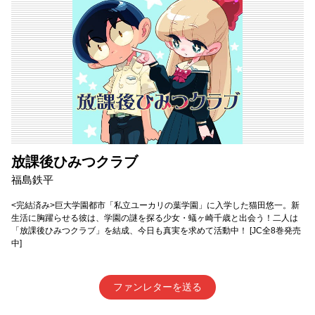
放課後ひみつクラブ
福島鉄平
<完結済み>巨大学園都市「私立ユーカリの葉学園」に入学した猫田悠一。新
生活に胸躍らせる彼は、学園の謎を探る少女・蟻ヶ崎千歳と出会う！二人は
「放課後ひみつクラブ」を結成、今日も真実を求めて活動中！ [JC全8巻発売
中]
ファンレターを送る