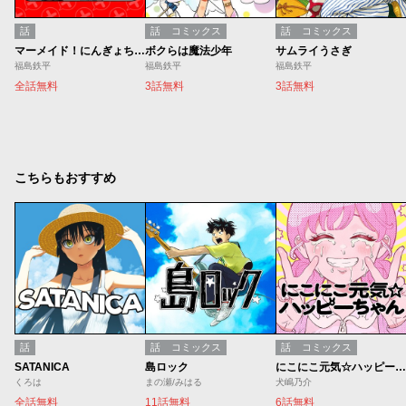
話
話
コミックス
話
コミックス
マーメイド！にんぎょちゃん
ボクらは魔法少年
サムライうさぎ
福島鉄平
福島鉄平
福島鉄平
全話無料
3話無料
3話無料
こちらもおすすめ
話
話
コミックス
話
コミックス
SATANICA
島ロック
にこにこ元気☆ハッピーちゃん
くろは
まの瀬/みはる
犬嶋乃介
全話無料
11話無料
6話無料