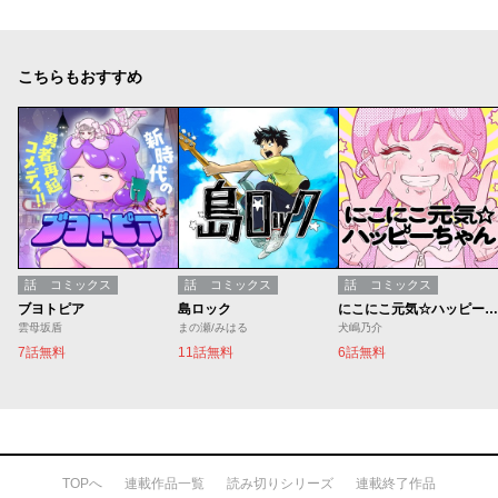
こちらもおすすめ
話
コミックス
話
コミックス
話
コミックス
ブヨトピア
島ロック
にこにこ元気☆ハッピーちゃん
雲母坂盾
まの瀬/みはる
犬嶋乃介
7話無料
11話無料
6話無料
TOPへ
連載作品一覧
読み切りシリーズ
連載終了作品