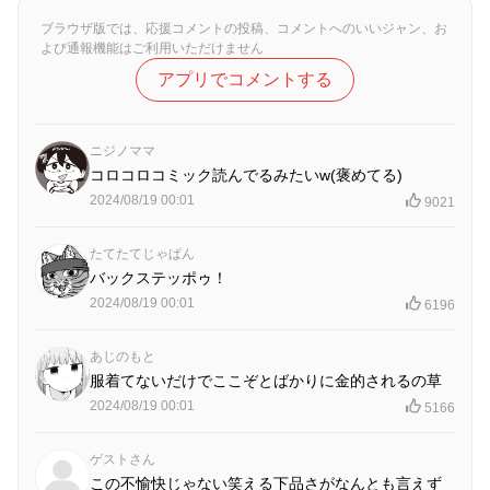
ブラウザ版では、応援コメントの投稿、コメントへのいいジャン、お
よび通報機能はご利用いただけません
アプリでコメントする
ニジノママ
コロコロコミック読んでるみたいw(褒めてる)
2024/08/19 00:01
9021
たてたてじゃぱん
バックステッポゥ！
2024/08/19 00:01
6196
あじのもと
服着てないだけでここぞとばかりに金的されるの草
2024/08/19 00:01
5166
ゲストさん
この不愉快じゃない笑える下品さがなんとも言えず