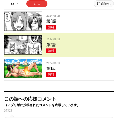
53 - 4
3 - 1
1話から
2024/08/26
第3話
無料
2024/08/19
第2話
無料
2024/08/12
第1話
無料
この話への応援コメント
（アプリ版に投稿されたコメントを表示しています）
第2話