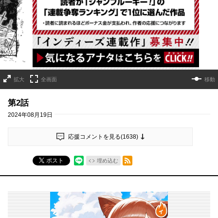
詳細ページへのリンク
拡大
全画面
移動
第2話
2024年08月19日
応援コメントを見る(
1638
)
RSSフィード
ポスト
埋め込む