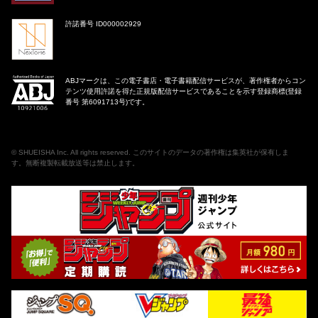
許諾番号 ID000002929
ABJマークは、この電子書店・電子書籍配信サービスが、著作権者からコン
テンツ使用許諾を得た正規版配信サービスであることを示す登録商標(登録
番号 第6091713号)です。
©
SHUEISHA Inc
. All rights reserved. このサイトのデータの著作権は集英社が保有しま
す。無断複製転載放送等は禁止します。