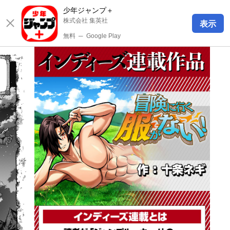
少年ジャンプ＋
株式会社 集英社
表示
無料
─
Google Play