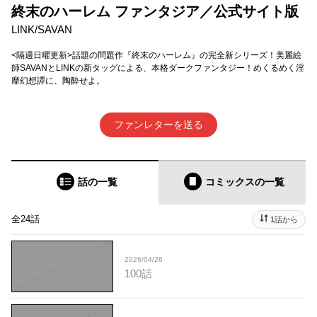
終末のハーレム ファンタジア／公式サイト版
LINK/SAVAN
<隔週日曜更新>話題の問題作『終末のハーレム』の完全新シリーズ！美麗絵
師SAVANとLINKの新タッグによる、本格ダークファンタジー！めくるめく淫
靡幻想譚に、陶酔せよ。
ファンレターを送る
話の一覧
コミックス
の一覧
全24話
1話から
2026/04/26
100話