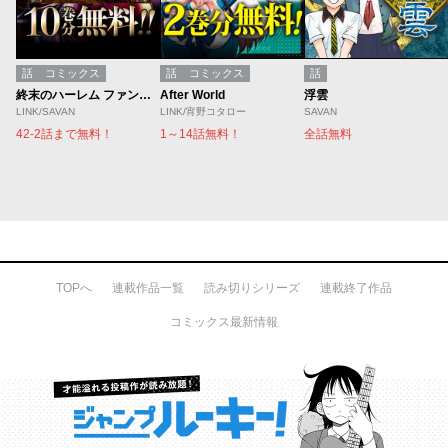
話
コミックス
話
コミックス
話
終末のハーレム ファンタジア
After World
浮雲
LINK/SAVAN
LINK/宵野コタロー
SAVAN
42-2話まで無料！
1～14話無料！
全話無料
TOPへ
連載作品一覧
読み切りシリーズ
連載終了作品
コミックス最新情報