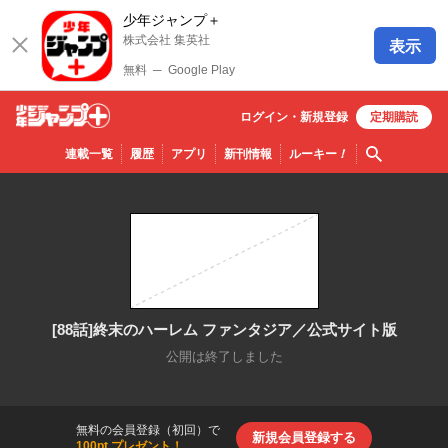
少年ジャンプ＋
株式会社 集英社
表示
無料
─
Google Play
ログイン・
新規
登録
定期購読
少年ジ
検索
連載一覧
履歴
アプリ
新刊情報
ルーキー
！
ャンプ
＋
[88話]終末のハーレム ファンタジア／公式サイト版
公開は終了しました
無料の会員登録（初回）で
新規会員登録する
100pt プレゼント！