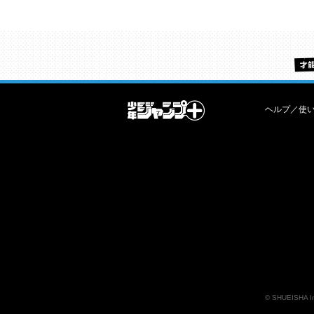
ヘルプ／使
©
SHUEISHA I