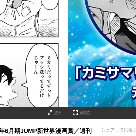
拡大
全画面
シェアして応援
年6月期JUMP新世界漫画賞／週刊