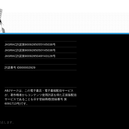
JASRAC許諾第9009285055Y45038号
JASRAC許諾第9009285050Y45038号
JASRAC許諾第9009285049Y43128号
許諾番号 ID000002929
ABJマークは、この電子書店・電子書籍配信サービス
が、著作権者からコンテンツ使用許諾を得た正規版配信
サービスであることを示す登録商標(登録番号 第
6091713号)です。
は禁止します。