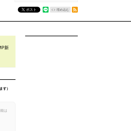
RSSフィード
ポスト
埋め込む
MP新
ます）
機能は