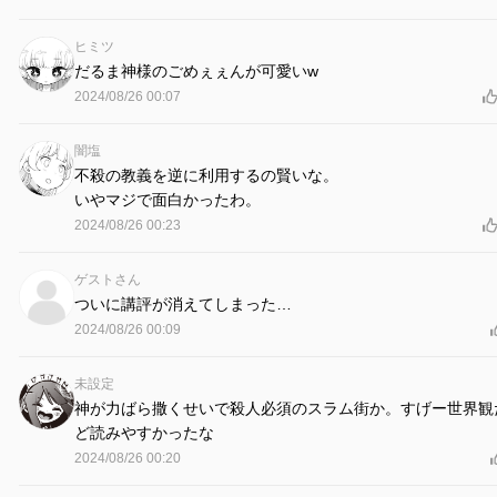
ヒミツ
だるま神様のごめぇぇんが可愛いw
2024/08/26 00:07
闇塩
不殺の教義を逆に利用するの賢いな。
いやマジで面白かったわ。
2024/08/26 00:23
ゲストさん
ついに講評が消えてしまった…
2024/08/26 00:09
未設定
神が力ばら撒くせいで殺人必須のスラム街か。すげー世界観
ど読みやすかったな
2024/08/26 00:20