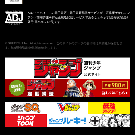
ABJマークは、この電子書店・電子書籍配信サービスが、著作権者からコン
テンツ使用許諾を得た正規版配信サービスであることを示す登録商標(登録
番号 第6091713号)です。
©
SHUEISHA Inc
. All rights reserved. このサイトのデータの著作権は集英社が保有しま
す。無断複製転載放送等は禁止します。