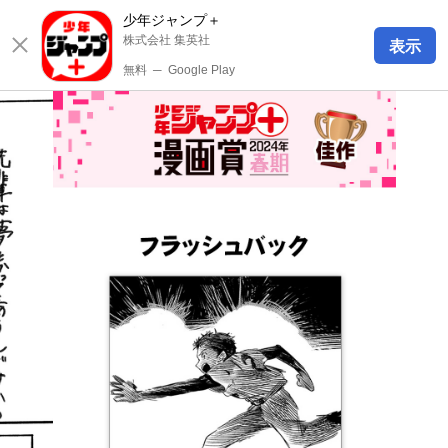
少年ジャンプ＋
株式会社 集英社
表示
無料
─
Google Play