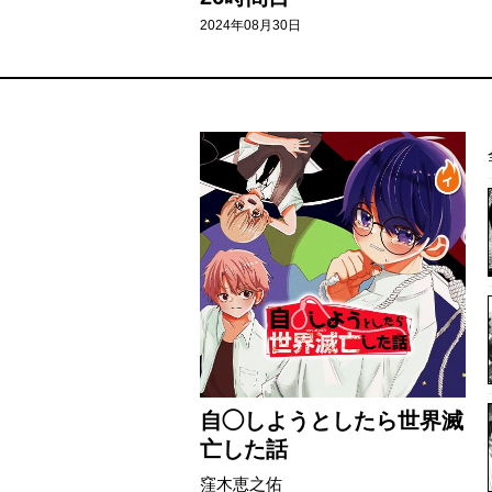
2024年08月30日
自◯しようとしたら世界滅
亡した話
窪木恵之佑