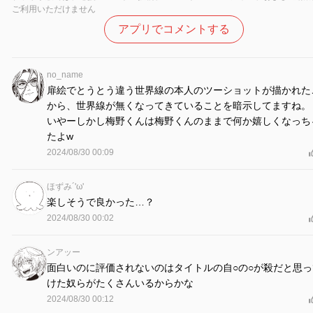
ご利用いただけません
アプリでコメントする
no_name
扉絵でとうとう違う世界線の本人のツーショットが描かれた
から、世界線が無くなってきていることを暗示してますね。
いやーしかし梅野くんは梅野くんのままで何か嬉しくなっち
たよw
2024/08/30 00:09
ほずみ´'ω'
楽しそうで良かった…？
2024/08/30 00:02
ンアッー
面白いのに評価されないのはタイトルの自○の○が殺だと思っ
けた奴らがたくさんいるからかな
2024/08/30 00:12