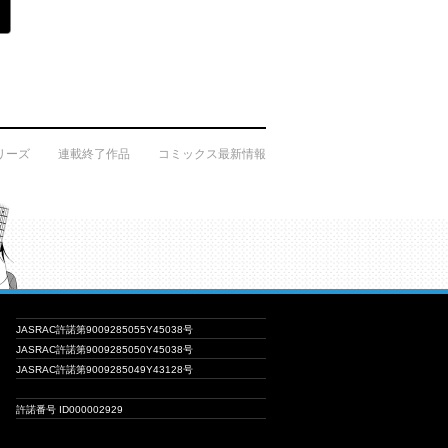
リーズ
連載終了作品
コミックス最新情報
JASRAC許諾第9009285055Y45038号
JASRAC許諾第9009285050Y45038号
JASRAC許諾第9009285049Y43128号
許諾番号 ID000002929