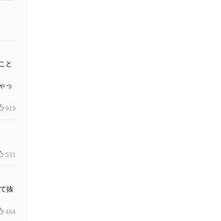
こと
ゃっ
919
531
て抜
464