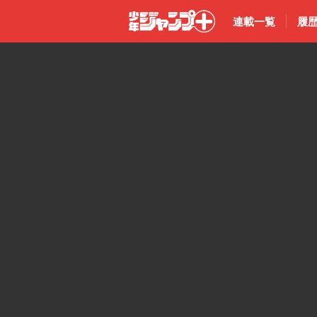
連載一覧
履
少年ジャン
プ＋