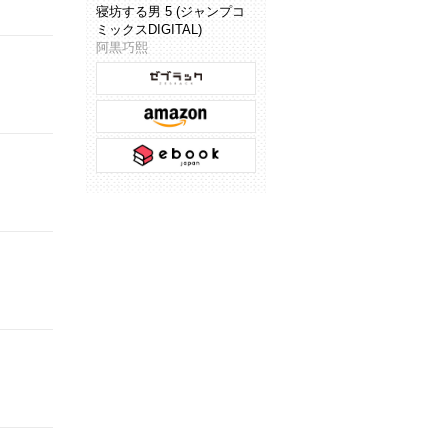
寝坊する男 5 (ジャンプコ
ミックスDIGITAL)
阿黒巧熙