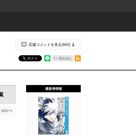
応援コメントを見る(
942
)
RSSフィード
ポスト
埋め込む
最新巻情報
覧
1話から