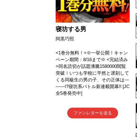
寝坊する男
阿黒巧熙
<1巻分無料！>※一挙公開！キャン
ペーン期間：8/16まで※ <完結済み
>同名読切が話題沸騰1580000閲覧
突破！いつも学校に平然と遅刻して
くる同級生の男の子、その正体は―
――!?寝坊系バトル新連載開幕!! [JC
全5巻発売中]
ファンレターを送る