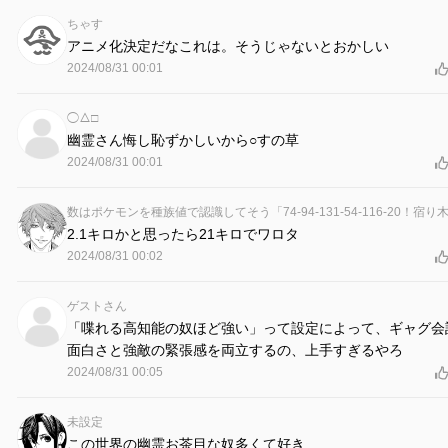
ちゃす
アニメ化決定だなこれは。そうじゃないとおかしい
2024/08/31 00:01
◯△□
幽霊さん悔し恥ずかしいから○すの草
2024/08/31 00:01
2.1キロかと思ったら21キロでワロタ
2024/08/31 00:02
ゲストさん
「喋れる高知能の奴ほど強い」って設定によって、ギャグ会
面白さと強敵の緊張感を両立するの、上手すぎるやろ
2024/08/31 00:05
未設定
この世界の幽霊お茶目な奴多くて好き