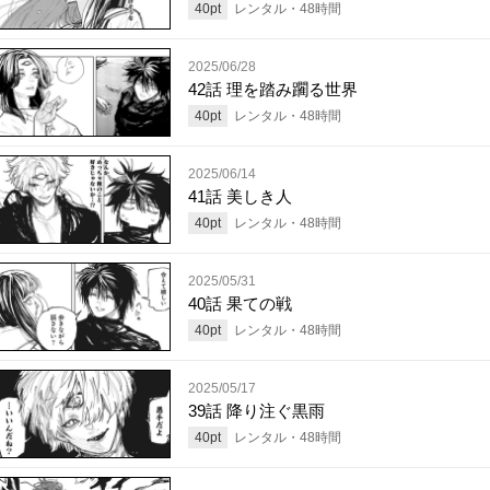
40
pt
レンタル・
48
時間
2025/06/28
42話 理を踏み躙る世界
40
pt
レンタル・
48
時間
2025/06/14
41話 美しき人
40
pt
レンタル・
48
時間
2025/05/31
40話 果ての戦
40
pt
レンタル・
48
時間
2025/05/17
39話 降り注ぐ黒雨
40
pt
レンタル・
48
時間