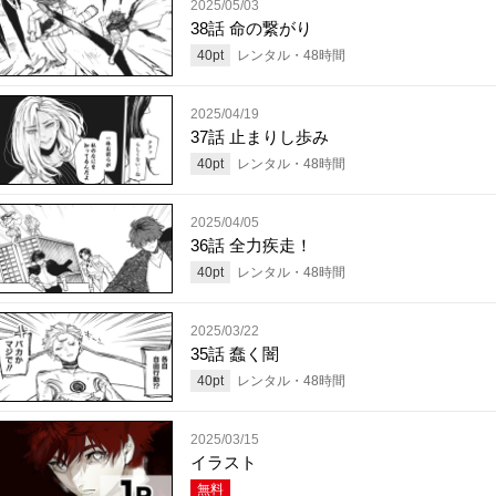
2025/05/03
38話 命の繋がり
40
pt
レンタル・
48
時間
2025/04/19
37話 止まりし歩み
40
pt
レンタル・
48
時間
2025/04/05
36話 全力疾走！
40
pt
レンタル・
48
時間
2025/03/22
35話 蠢く闇
40
pt
レンタル・
48
時間
2025/03/15
イラスト
無料