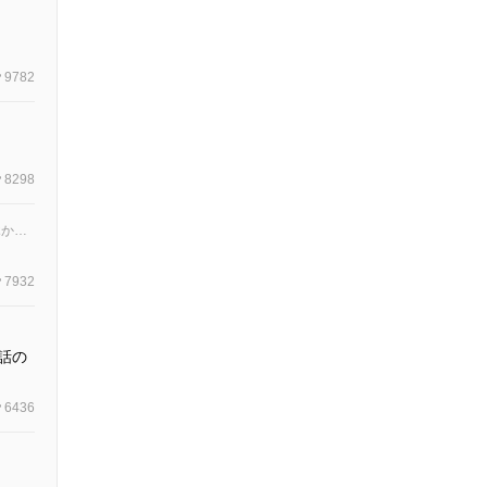
9782
8298
数はポケモンを種族値で認識してそう「74-94-131-54-116-20！宿り木からのみがまも！隙を見てジャイロボール！」
7932
話の
6436