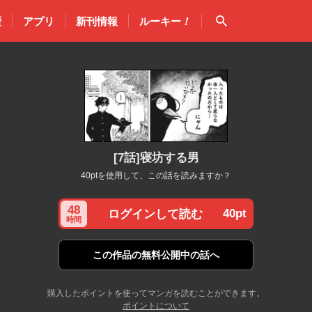
検索
歴
アプリ
新刊情報
ルーキー
！
[7話]寝坊する男
40ptを使用して、この話を読みますか？
48
40pt
ログインして読む
時間
この作品の
無料公開中の話へ
購入したポイントを使ってマンガを読むことができます。
ポイントについて