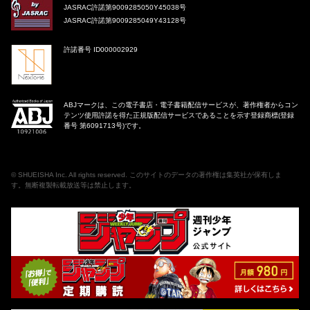
JASRAC許諾第9009285050Y45038号
JASRAC許諾第9009285049Y43128号
許諾番号 ID000002929
ABJマークは、この電子書店・電子書籍配信サービスが、著作権者からコン
テンツ使用許諾を得た正規版配信サービスであることを示す登録商標(登録
番号 第6091713号)です。
©
SHUEISHA Inc
. All rights reserved. このサイトのデータの著作権は集英社が保有しま
す。無断複製転載放送等は禁止します。