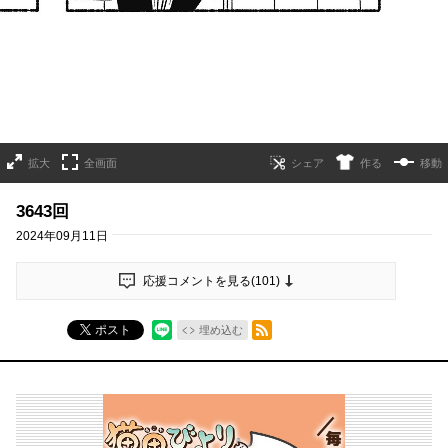
拡大
全画面
作る
移動
3643回
2024年09月11日
応援コメントを見る(
101
)
RSSフィード
ポスト
埋め込む