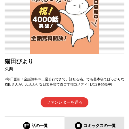
猫田びより
久楽
<毎日更新！全話無料!!>二足歩行できて、話せる猫。でも基本寝てばっかりな
猫田さんが、ふんわりな日常を寝て過ごす猫コメディ!! [JC2巻発売中]
ファンレターを送る
話の一覧
コミックス
の一覧