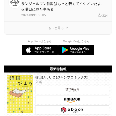
サンジェルマン伯爵はもっと若くてイケメンだよ、
火曜日に見た事ある
2024/09/11 00:05
334
もっと見る
App Storeはこちら
Google Playはこちら
最新巻情報
猫田びより 2 (ジャンプコミックス)
久楽