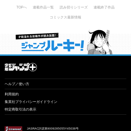
TOPへ
連載作品一覧
読み切りシリーズ
連載終了作品
コミックス最新情報
才能溢れる投稿作が読み放題！ ジャンプルーキー！
ヘルプ／使い方
利用規約
集英社プライバシーガイドライン
特定商取引法の表示
JASRAC許諾第9009285055Y45038号