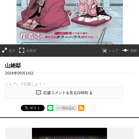
拡大
全画面
移動
山姥邸
2024年09月14日
シェアして応援しよう！
応援コメントを見る(
1669
)
RSSフィード
ポスト
埋め込む