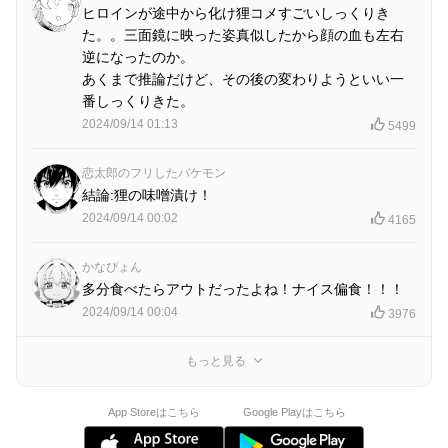
ヒロインが途中から化け狸コメすごいしっくりき
た。。三面鏡に映った姿真似したから顔の血も左右
逆になったのか。
あくまで推論だけど、その後の変わりようといい一
番しっくりきた。
2024/09/14 01:13
5499
恋太郎のフリしたバケモン
結論:狸の味噌漬け！
2024/09/14 00:02
4165
かなぴょん
多分食べたらアウトだったよね！ナイス偏食！！！
2024/09/14 00:04
3976
もっと見る
App Storeはこちら
Google Playはこちら