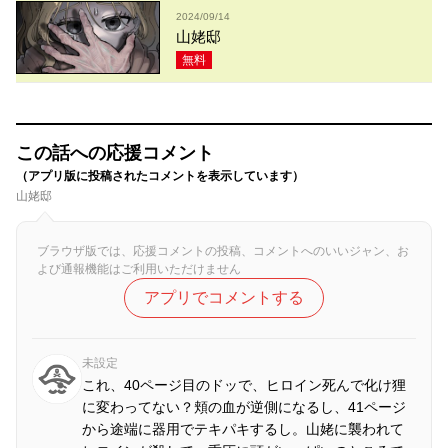
2024/09/14
山姥邸
無料
この話への応援コメント
（アプリ版に投稿されたコメントを表示しています）
山姥邸
ブラウザ版では、応援コメントの投稿、コメントへのいいジャン、お
よび通報機能はご利用いただけません
アプリでコメントする
未設定
これ、40ページ目のドッで、ヒロイン死んで化け狸
に変わってない？頬の血が逆側になるし、41ページ
から途端に器用でテキパキするし。山姥に襲われて