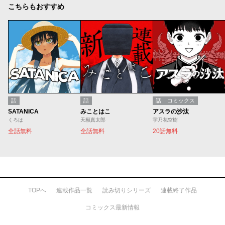
こちらもおすすめ
話
話
話
コミックス
SATANICA
みことはこ
アスラの沙汰
くろは
天願真太郎
宇乃花空樹
全話無料
全話無料
20話無料
TOPへ
連載作品一覧
読み切りシリーズ
連載終了作品
コミックス最新情報