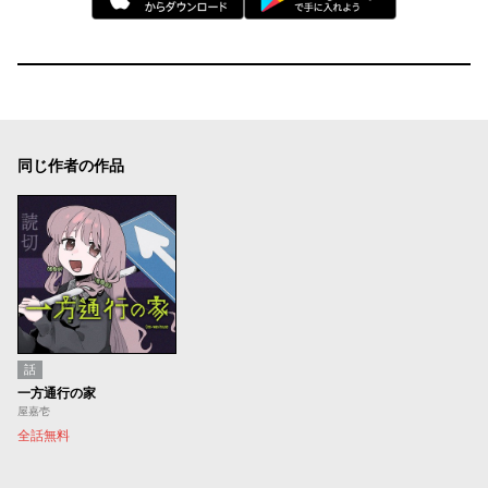
同じ作者の作品
話
一方通行の家
屋嘉壱
全話無料