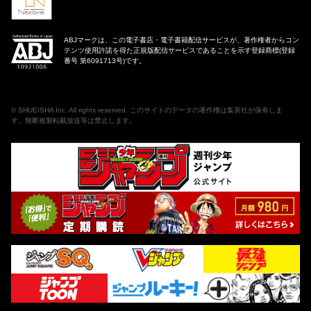
ABJマークは、この電子書店・電子書籍配信サービスが、著作権者からコン
テンツ使用許諾を得た正規版配信サービスであることを示す登録商標(登録
番号 第6091713号)です。
©
SHUEISHA Inc
. All rights reserved. このサイトのデータの著作権は集英社が保有しま
す。無断複製転載放送等は禁止します。