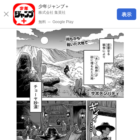
少年ジャンプ＋
株式会社 集英社
表示
無料
─
Google Play