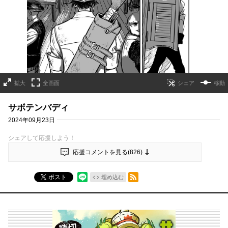
拡大
全画面
移動
サボテンバディ
2024年09月23日
シェアして応援しよう！
応援コメントを見る(
826
)
RSSフィード
ポスト
埋め込む