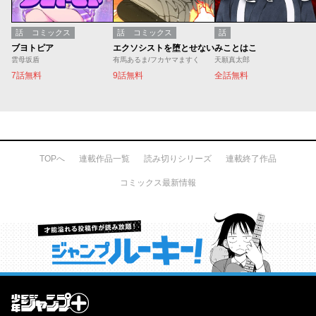
話
コミックス
話
コミックス
話
ブヨトピア
エクソシストを堕とせない
みことはこ
雲母坂盾
有馬あるま/フカヤマますく
天願真太郎
7話無料
9話無料
全話無料
TOPへ
連載作品一覧
読み切りシリーズ
連載終了作品
コミックス最新情報
才能溢れる投稿作が読み放題！ ジャンプルーキー！