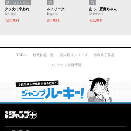
話
コミックス
話
話
クソ女に幸あれ
ルノリータ
あっ、悪魔ちゃん
岸川瑞樹
棉きのし
深津ザオウ
42話無料
6話無料
全話無料
TOPへ
連載作品一覧
読み切りシリーズ
連載終了作品
コミックス最新情報
才能溢れる投稿作が読み放題！ ジャンプルーキー！