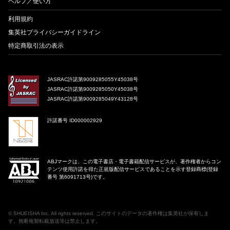
ヘルプ／使い方
利用規約
集英社プライバシーガイドライン
特定商取引法の表示
JASRAC許諾第9009285055Y45038号
JASRAC許諾第9009285050Y45038号
JASRAC許諾第9009285049Y43128号
許諾番号 ID000002929
ABJマークは、この電子書店・電子書籍配信サービスが、著作権者からコン
テンツ使用許諾を得た正規版配信サービスであることを示す登録商標(登録
番号 第6091713号)です。
©
SHUEISHA Inc
. All rights reserved. このサイトのデータの著作権は集英社が保有しま
す。無断複製転載放送等は禁止します。