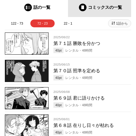
話の一覧
コミックス
の一覧
122 - 73
72 - 23
22 - 1
1話から
2025/06/22
第７１話 勝敗を分かつ
40
pt
レンタル・
48
時間
2025/06/15
第７０話 照準を定める
40
pt
レンタル・
48
時間
2025/06/08
第６９話 君に語りかける
40
pt
レンタル・
48
時間
2025/06/01
第６８話 在りし日々が枯れる
40
pt
レンタル・
48
時間