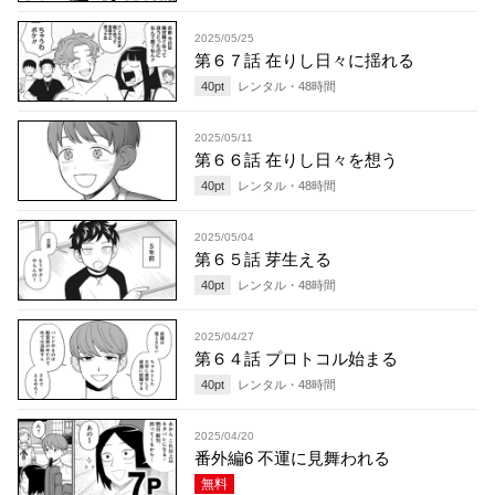
2025/05/25
第６７話 在りし日々に揺れる
40
pt
レンタル・
48
時間
2025/05/11
第６６話 在りし日々を想う
40
pt
レンタル・
48
時間
2025/05/04
第６５話 芽生える
40
pt
レンタル・
48
時間
2025/04/27
第６４話 プロトコル始まる
40
pt
レンタル・
48
時間
2025/04/20
番外編6 不運に見舞われる
無料