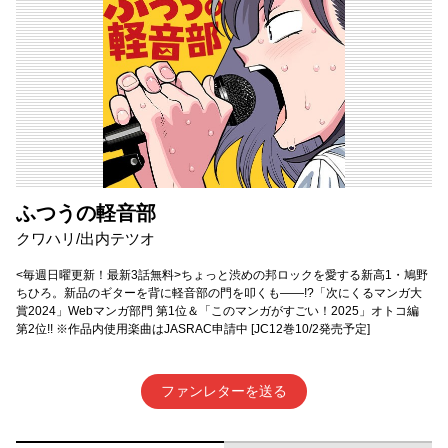
ふつうの軽音部
クワハリ/出内テツオ
<毎週日曜更新！最新3話無料>ちょっと渋めの邦ロックを愛する新高1・鳩野
ちひろ。新品のギターを背に軽音部の門を叩くも――!?「次にくるマンガ大
賞2024」Webマンガ部門 第1位＆「このマンガがすごい！2025」オトコ編
第2位!! ※作品内使用楽曲はJASRAC申請中 [JC12巻10/2発売予定]
ファンレターを送る