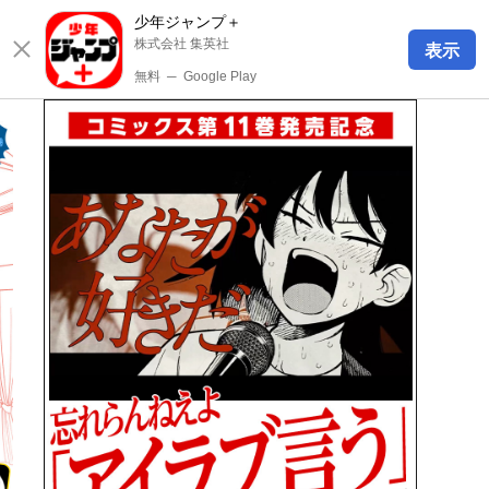
少年ジャンプ＋
株式会社 集英社
表示
無料
─
Google Play