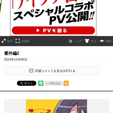
詳細ページへのリンク
拡大
全画面
作る
移動
番外編2
2024年10月06日
応援コメントを見る(
1471
)
RSSフィード
ポスト
埋め込む