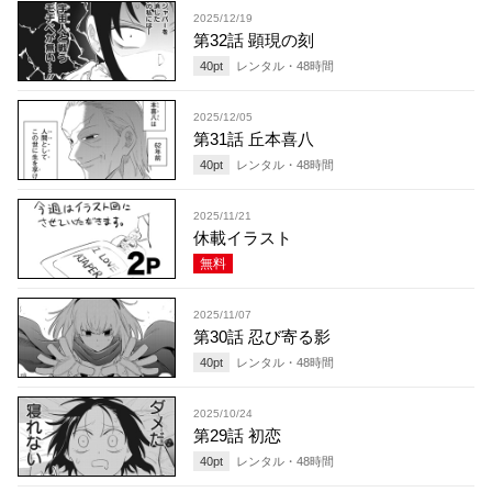
2025/12/19
第32話 顕現の刻
40
pt
レンタル・
48
時間
2025/12/05
第31話 丘本喜八
40
pt
レンタル・
48
時間
2025/11/21
休載イラスト
無料
2025/11/07
第30話 忍び寄る影
40
pt
レンタル・
48
時間
2025/10/24
第29話 初恋
40
pt
レンタル・
48
時間