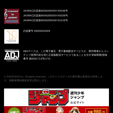
JASRAC許諾第9009285055Y45038号
JASRAC許諾第9009285050Y45038号
JASRAC許諾第9009285049Y43128号
許諾番号 ID000002929
ABJマークは、この電子書店・電子書籍配信サービスが、著作権者からコン
テンツ使用許諾を得た正規版配信サービスであることを示す登録商標(登録
番号 第6091713号)です。
©
SHUEISHA Inc
. All rights reserved. このサイトのデータの著作権は集英社が保有しま
す。無断複製転載放送等は禁止します。