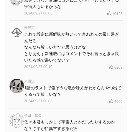
気をつけろ、普通にコンビニでバイトしてたりする
宇宙人もいるからな
2024/09/27 00:05
10198
未設定
これで設定に新鮮味が無いって言われんの厳し過ぎ
んだろ
なんなら珍しい方だと思うけどな
とりあえず新連載にはコメントでそれ言っときゃ良
いだろ感で書いてない？
2024/09/27 00:10
6269
未設定
1話のラストで強そうな敵か味方かわからんやつ出て
くるって珍しいな？
2024/09/27 00:03
4666
樽田 知金
佐々木君もしかして宇宙人とかだったりするのか
な？さすがに異常すぎるだろ