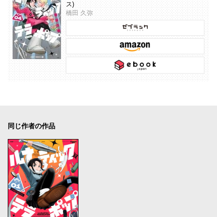
ス)
橋田 久弥
同じ作者の作品