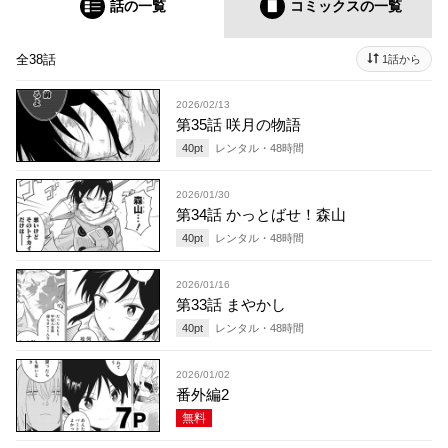
話の一覧
コミックス
の一覧
全38話
1話から
2026/02/13
第35話 咲月の物語
40
pt
レンタル・
48
時間
2026/01/30
第34話 かっとばせ！森山
40
pt
レンタル・
48
時間
2026/01/16
第33話 まやかし
40
pt
レンタル・
48
時間
2026/01/02
番外編2
無料