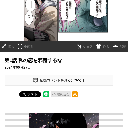
拡大
全画面
作る
移動
第1話 私の恋を邪魔するな
2024年09月27日
応援コメントを見る(
1265
)
RSSフィード
ポスト
埋め込む