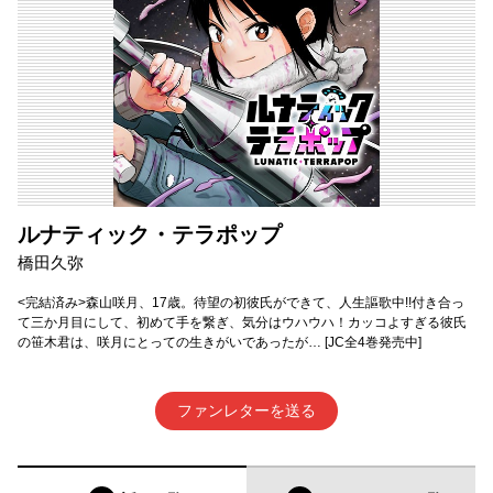
ルナティック・テラポップ
橋田久弥
<完結済み>森山咲月、17歳。待望の初彼氏ができて、人生謳歌中!!付き合っ
て三か月目にして、初めて手を繋ぎ、気分はウハウハ！カッコよすぎる彼氏
の笹木君は、咲月にとっての生きがいであったが… [JC全4巻発売中]
ファンレターを送る