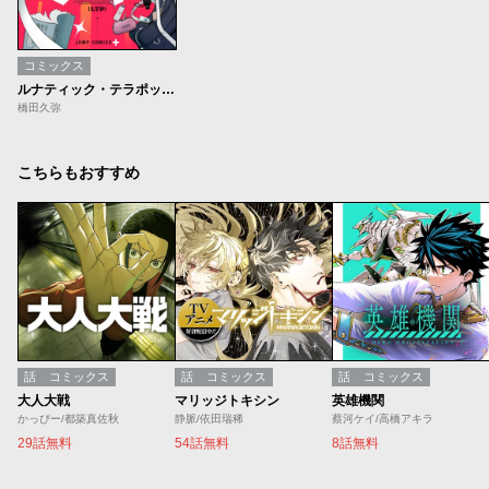
コミックス
ルナティック・テラポップ【期間限定無料】
橋田久弥
こちらもおすすめ
話
コミックス
話
コミックス
話
コミックス
大人大戦
マリッジトキシン
英雄機関
かっぴー/都築真佐秋
静脈/依田瑞稀
蔡河ケイ/高橋アキラ
29話無料
54話無料
8話無料