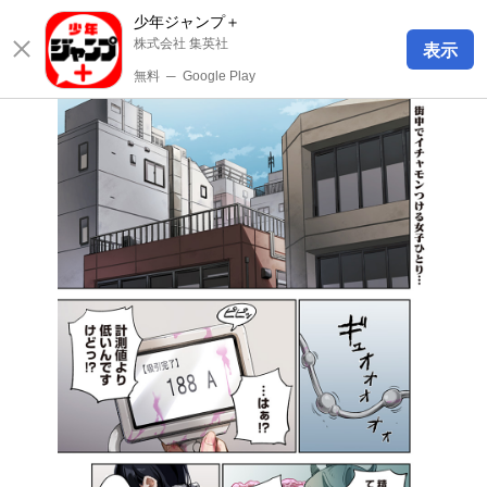
少年ジャンプ＋
株式会社 集英社
表示
無料
─
Google Play