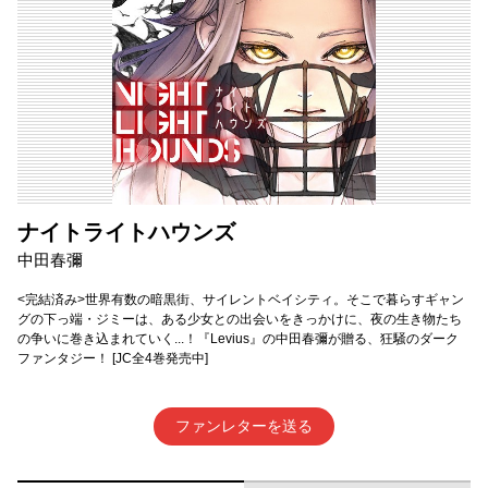
ナイトライトハウンズ
中田春彌
<完結済み>世界有数の暗黒街、サイレントベイシティ。そこで暮らすギャン
グの下っ端・ジミーは、ある少女との出会いをきっかけに、夜の生き物たち
の争いに巻き込まれていく...！『Levius』の中田春彌が贈る、狂騒のダーク
ファンタジー！ [JC全4巻発売中]
ファンレターを送る