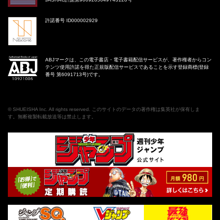
許諾番号 ID000002929
ABJマークは、この電子書店・電子書籍配信サービスが、著作権者からコン
テンツ使用許諾を得た正規版配信サービスであることを示す登録商標(登録
番号 第6091713号)です。
©
SHUEISHA Inc
. All rights reserved. このサイトのデータの著作権は集英社が保有しま
す。無断複製転載放送等は禁止します。