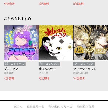
全話無料
3話無料
5話無料
こちらもおすすめ
話
コミックス
話
コミックス
話
コミックス
ブヨトピア
神ヨムふたり
マリッジトキシン
雲母坂盾
フィビ鳥
静脈/依田瑞稀
7話無料
7話無料
54話無料
TOPへ
連載作品一覧
読み切りシリーズ
連載終了作品