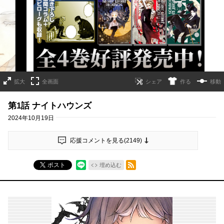
詳細ページへのリンク
拡大
全画面
作る
移動
第1話 ナイトハウンズ
2024年10月19日
応援コメントを見る(
2149
)
RSSフィード
ポスト
埋め込む