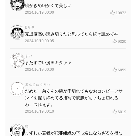
絵がきめ細かくて美しい
2024/10/19 00:00
10873
Bサキ
完成度高い読み切りだと思ってたら続き読めて神
2024/10/19 00:05
9320
すい
またすごい漫画キタァァ
2024/10/19 00:00
6859
まんじゅうろう
だめだ 弟くんの腕が千切れてもなおコンビーフサ
ンドを握り締めてる描写で涙腺がちょちょ切れる
わ。つれぇよ。
2024/10/19 00:10
6019
鳥
まずしい若者が犯罪組織の下っ端にならざるを得な