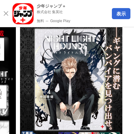
少年ジャンプ＋
株式会社 集英社
表示
無料
─
Google Play