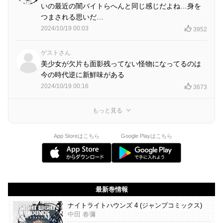
いの最近の闇バイトらへんと同じ感じだよね…身を
つまされる思いだ…
2024/10/19 00:03
3952
ゲストさん
美少女が欠片も面影残ってない怪物になってるのは
今の時代逆に新鮮味がある
2024/10/19 00:16
3673
もっと見る
App Storeはこちら
Google Playはこちら
最新巻情報
ナイトライトハウンズ 4 (ジャンプコミックス)
中田 春彌