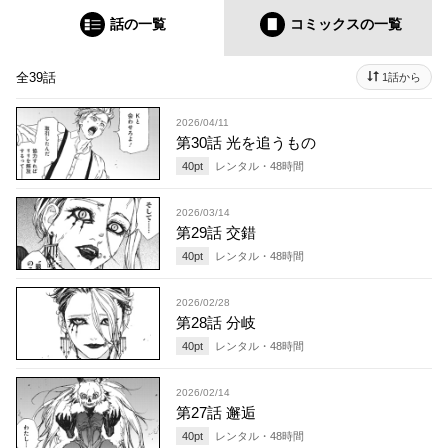
話の一覧
コミックス
の一覧
全39話
1話から
2026/04/11
第30話 光を追うもの
40
pt
レンタル・
48
時間
2026/03/14
第29話 交錯
40
pt
レンタル・
48
時間
2026/02/28
第28話 分岐
40
pt
レンタル・
48
時間
2026/02/14
第27話 邂逅
40
pt
レンタル・
48
時間