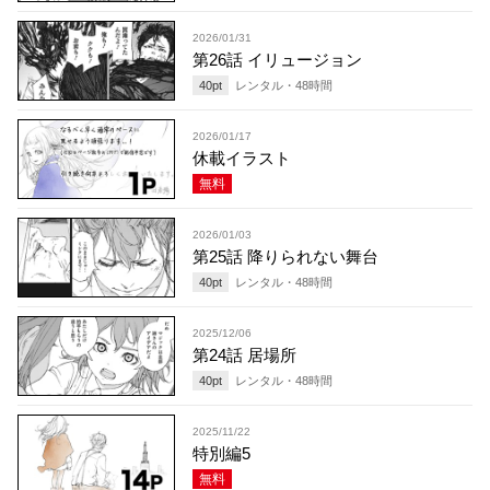
2026/01/31
第26話 イリュージョン
40
pt
レンタル・
48
時間
2026/01/17
休載イラスト
無料
2026/01/03
第25話 降りられない舞台
40
pt
レンタル・
48
時間
2025/12/06
第24話 居場所
40
pt
レンタル・
48
時間
2025/11/22
特別編5
無料