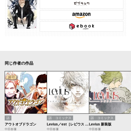
同じ作者の作品
話
話
コミックス
話
コミックス
アウトオブドラゴン
Levius／est［レビウス エスト］
Levius 新装版
中田春彌
中田春彌
中田春彌