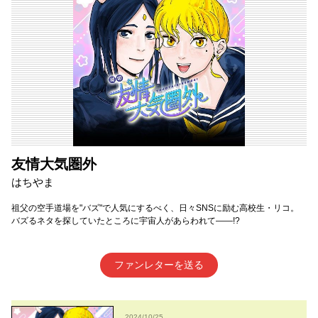
友情大気圏外
はちやま
祖父の空手道場を"バズ"で人気にするべく、日々SNSに励む高校生・リコ。
バズるネタを探していたところに宇宙人があらわれて――!?
ファンレターを送る
2024/10/25