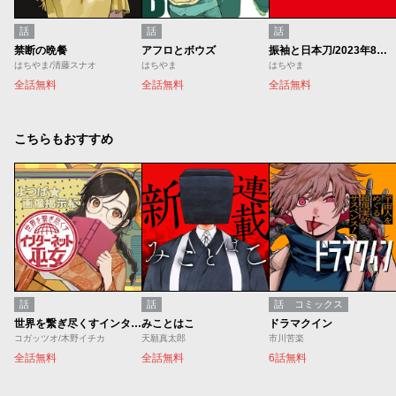
話
話
話
禁断の晩餐
アフロとボウズ
振袖と日本刀/2023年8月期ブロンズルーキー賞
はちやま/清藤スナオ
はちやま
はちやま
全話無料
全話無料
全話無料
こちらもおすすめ
話
話
話
コミックス
世界を繋ぎ尽くすインターネット巫女
みことはこ
ドラマクイン
コガッツオ/木野イチカ
天願真太郎
市川苦楽
全話無料
全話無料
6話無料