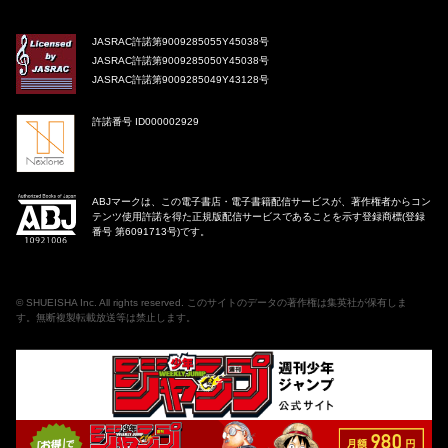
JASRAC許諾第9009285055Y45038号
JASRAC許諾第9009285050Y45038号
JASRAC許諾第9009285049Y43128号
許諾番号 ID000002929
ABJマークは、この電子書店・電子書籍配信サービスが、著作権者からコン
テンツ使用許諾を得た正規版配信サービスであることを示す登録商標(登録
番号 第6091713号)です。
©
SHUEISHA Inc
. All rights reserved. このサイトのデータの著作権は集英社が保有しま
す。無断複製転載放送等は禁止します。