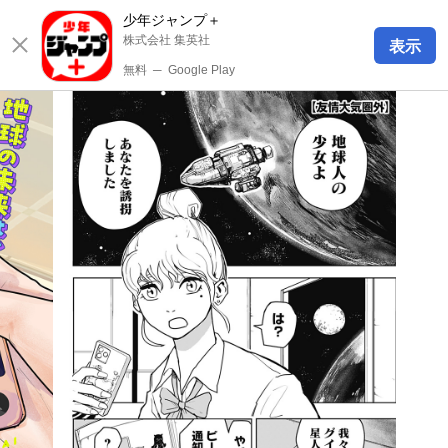
少年ジャンプ＋
株式会社 集英社
表示
無料
─
Google Play