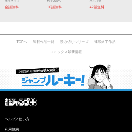
深津ザオウ
梶本あかり
岸川瑞樹
全話無料
10話無料
42話無料
TOPへ
連載作品一覧
読み切りシリーズ
連載終了作品
コミックス最新情報
才能溢れる投稿作が読み放題！ ジャンプルーキー！
ヘルプ／使い方
利用規約