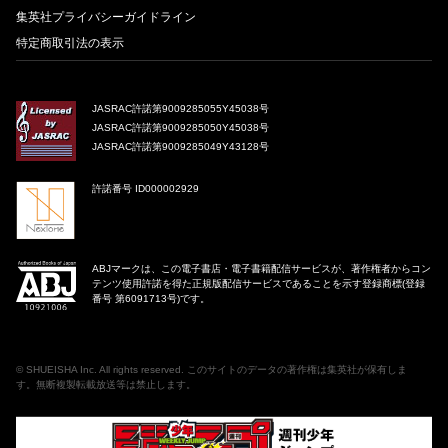
集英社プライバシーガイドライン
特定商取引法の表示
JASRAC許諾第9009285055Y45038号
JASRAC許諾第9009285050Y45038号
JASRAC許諾第9009285049Y43128号
許諾番号 ID000002929
ABJマークは、この電子書店・電子書籍配信サービスが、著作権者からコン
テンツ使用許諾を得た正規版配信サービスであることを示す登録商標(登録
番号 第6091713号)です。
©
SHUEISHA Inc
. All rights reserved. このサイトのデータの著作権は集英社が保有しま
す。無断複製転載放送等は禁止します。