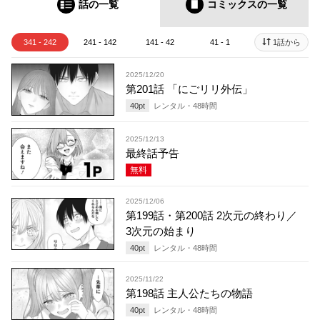
話の一覧
コミックス
の一覧
341 - 242
241 - 142
141 - 42
41 - 1
1話から
2025/12/20
第201話 「にごリリ外伝」
40
pt
レンタル・
48
時間
2025/12/13
最終話予告
無料
2025/12/06
第199話・第200話 2次元の終わり／
3次元の始まり
40
pt
レンタル・
48
時間
2025/11/22
第198話 主人公たちの物語
40
pt
レンタル・
48
時間