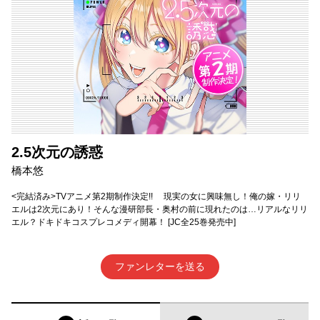
2.5次元の誘惑
橋本悠
<完結済み>TVアニメ第2期制作決定!! 現実の女に興味無し！俺の嫁・リリ
エルは2次元にあり！そんな漫研部長・奥村の前に現れたのは…リアルなリリ
エル？ドキドキコスプレコメディ開幕！ [JC全25巻発売中]
ファンレターを送る