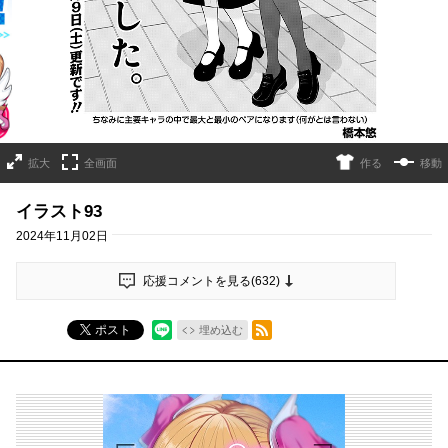
拡大
全画面
作る
移動
イラスト93
2024年11月02日
応援コメントを見る(
632
)
RSSフィード
ポスト
埋め込む