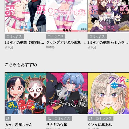
コミックス
コミックス
コミックス
ジャンプデジタル画集 デジガ 2.5次元の誘惑
2.5次元の誘惑【期間限定無料】
2.5次元の誘惑 セミカラー版
橋本悠
橋本悠
橋本悠
こちらもおすすめ
話
話
コミックス
話
コミックス
あっ、悪魔ちゃん
サナギの心臓
クソ女に幸あれ