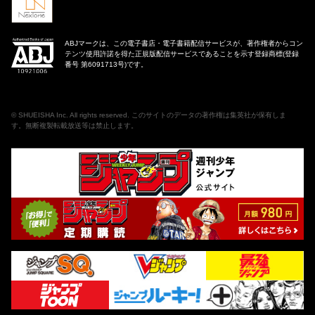
ABJマークは、この電子書店・電子書籍配信サービスが、著作権者からコン
テンツ使用許諾を得た正規版配信サービスであることを示す登録商標(登録
番号 第6091713号)です。
©
SHUEISHA Inc
. All rights reserved. このサイトのデータの著作権は集英社が保有しま
す。無断複製転載放送等は禁止します。