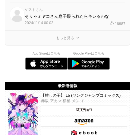
ゲストさん
そりゃミヤコさん息子殴られたらキレるわな
2024/11/14 00:02
18987
もっと見る
App Storeはこちら
Google Playはこちら
最新巻情報
【推しの子】 16 (ヤングジャンプコミックス)
赤坂 アカ × 横槍 メンゴ