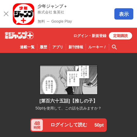
少年ジャンプ＋
株式会社 集英社
表示
無料
─
Google Play
ログイン・
新規
登録
定期購読
少年ジ
検索
連載一覧
履歴
アプリ
新刊情報
ルーキー
！
ャンプ
＋
[第百六十五話]【推しの子】
50ptを使用して、この話を読みますか？
48
ログインして読む
50pt
時間