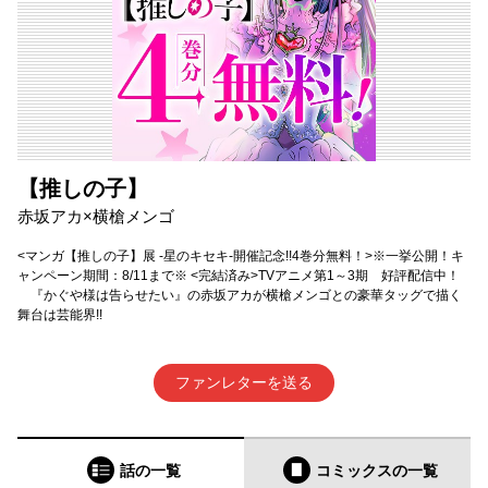
【推しの子】
赤坂アカ×横槍メンゴ
<マンガ【推しの子】展 -星のキセキ-開催記念!!4巻分無料！>※一挙公開！キ
ャンペーン期間：8/11まで※ <完結済み>TVアニメ第1～3期 好評配信中！
『かぐや様は告らせたい』の赤坂アカが横槍メンゴとの豪華タッグで描く
舞台は芸能界!!
ファンレターを送る
話の一覧
コミックス
の一覧