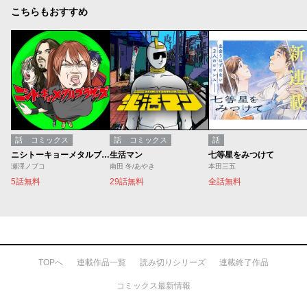
こちらもおすすめ
話
コミックス
話
コミックス
話
ニシトーキョーメタルブラザーズ
生活マン
七等星をみつけて
瀬澤ノブコ
南田 冬/あやき
本田三五
5話無料
29話無料
全話無料
TOPへ
連載作品一覧
読み切りシリーズ
連載終了作品
コミックス最新情報