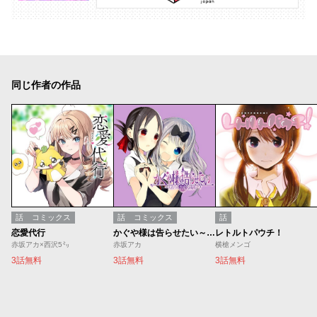
同じ作者の作品
話
コミックス
話
コミックス
話
恋愛代行
かぐや様は告らせたい～天才たちの恋愛頭脳戦～
レトルトパウチ！
赤坂アカ×西沢5㍉
赤坂アカ
横槍メンゴ
3話無料
3話無料
3話無料