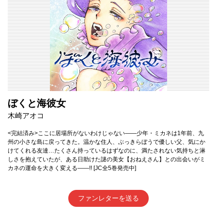
ぼくと海彼女
木崎アオコ
<完結済み>ここに居場所がないわけじゃない――少年・ミカネは1年前、九
州の小さな島に戻ってきた。温かな住人、ぶっきらぼうで優しい父、気にか
けてくれる友達…たくさん持っているはずなのに、満たされない気持ちと淋
しさを抱えていたが、ある日助けた謎の美女【おねえさん】との出会いがミ
カネの運命を大きく変える――!! [JC全5巻発売中]
ファンレターを送る