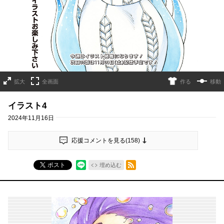
拡大
全画面
作る
移動
イラスト4
2024年11月16日
応援コメントを見る(
158
)
RSSフィード
ポスト
埋め込む