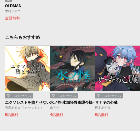
OLDMAN
木崎アオコ
全話無料
こちらもおすすめ
話
コミックス
話
コミックス
話
コミックス
エクソシストを堕とせない
水ノ怪-水域怪異奇譚今様-
サナギの心臓
有馬あるま/フカヤマますく
山うた
梶本あかり
9話無料
4話無料
9話無料