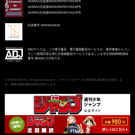
JASRAC許諾第9009285055Y45038号
JASRAC許諾第9009285050Y45038号
JASRAC許諾第9009285049Y43128号
許諾番号 ID000002929
ABJマークは、この電子書店・電子書籍配信サービスが、著作権者からコン
テンツ使用許諾を得た正規版配信サービスであることを示す登録商標(登録
番号 第6091713号)です。
©
SHUEISHA Inc
. All rights reserved. このサイトのデータの著作権は集英社が保有しま
す。無断複製転載放送等は禁止します。