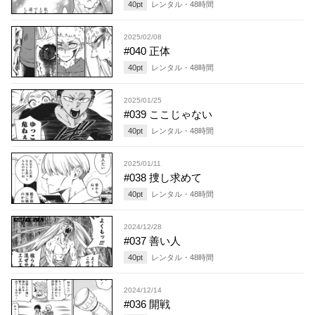
40
pt
レンタル・
48
時間
2025/02/08
#040 正体
40
pt
レンタル・
48
時間
2025/01/25
#039 ここじゃない
40
pt
レンタル・
48
時間
2025/01/11
#038 捜し求めて
40
pt
レンタル・
48
時間
2024/12/28
#037 善い人
40
pt
レンタル・
48
時間
2024/12/14
#036 開戦