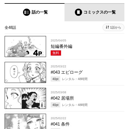
話の一覧
コミックス
の一覧
全48話
1話から
2025/04/05
短編番外編
無料
2025/03/22
#043 エピローグ
40
pt
レンタル・
48
時間
2025/03/08
#042 居場所
40
pt
レンタル・
48
時間
2025/02/22
#041 条件