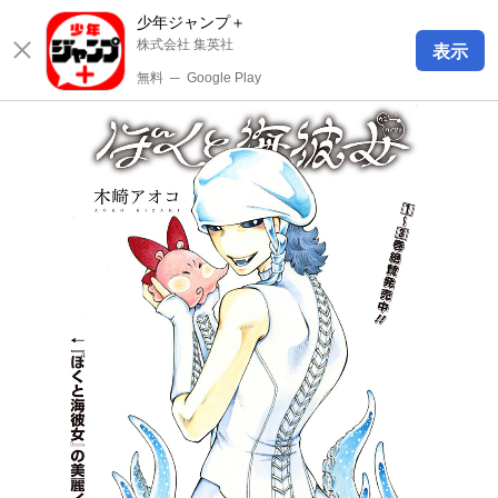
少年ジャンプ＋
株式会社 集英社
表示
無料
─
Google Play