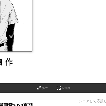
拡大
全画面
シェアして応援
画賞2024夏期