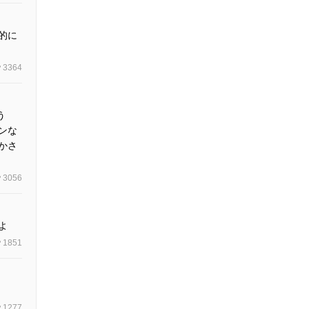
的に
3364
う
ンな
かさ
3056
よ
1851
1277