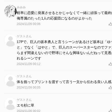
みみみ
軽率に恋愛に発展させるとかじゃなくて一緒に頑張って最終
俺専属のたった1人の応援団になるのがよかった
2024/11/26 00:06
ゲストさん
17Pで、巨人の坂本勇人と言うシーンがあるけど坂本は「ゆ
と」でなく「はやと」で、巨人のスーパースターなのでファ
らまず間違えないので野球にそんな興味ないんだねって見透
れるシーンです
2024/11/26 00:12
ゲストさん
体を捻ってプリントを渡すって言う一文から伝わる良い人感
2024/11/26 00:05
ゲストさん
エモ杉に草
2024/11/26 00:02