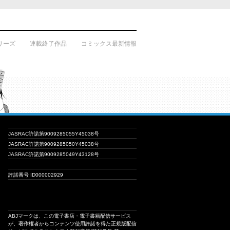
リーズ
連載終了作品
コミックス最新情報
JASRAC許諾第9009285055Y45038号
JASRAC許諾第9009285050Y45038号
JASRAC許諾第9009285049Y43128号
許諾番号 ID000002929
ABJマークは、この電子書店・電子書籍配信サービス
が、著作権者からコンテンツ使用許諾を得た正規版配信