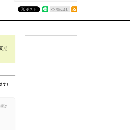
RSSフィード
ポスト
埋め込む
夏期
ます）
機能は