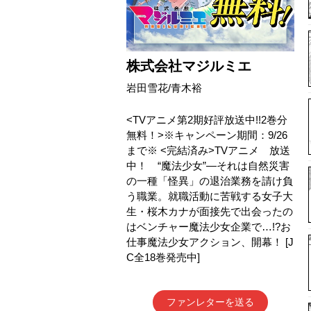
株式会社マジルミエ
岩田雪花/青木裕
<TVアニメ第2期好評放送中!!2巻分
無料！>※キャンペーン期間：9/26
まで※ <完結済み>TVアニメ 放送
中！ “魔法少女”―それは自然災害
の一種「怪異」の退治業務を請け負
う職業。就職活動に苦戦する女子大
生・桜木カナが面接先で出会ったの
はベンチャー魔法少女企業で…!?お
仕事魔法少女アクション、開幕！ [J
C全18巻発売中]
ファンレターを送る