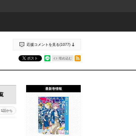
応援コメントを見る(
1077
)
RSSフィード
ポスト
埋め込む
最新巻情報
覧
1話から