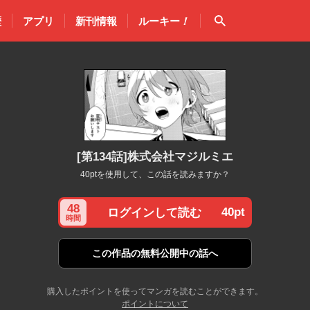
検索
歴
アプリ
新刊情報
ルーキー
！
[第134話]株式会社マジルミエ
40ptを使用して、この話を読みますか？
48
40pt
ログインして読む
時間
この作品の
無料公開中の話へ
購入したポイントを使ってマンガを読むことができます。
ポイントについて