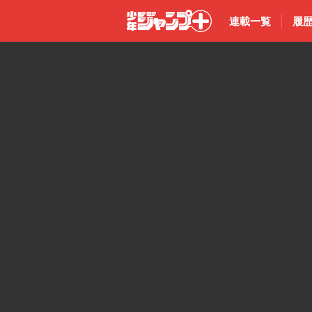
連載一覧
履
少年ジャン
プ＋