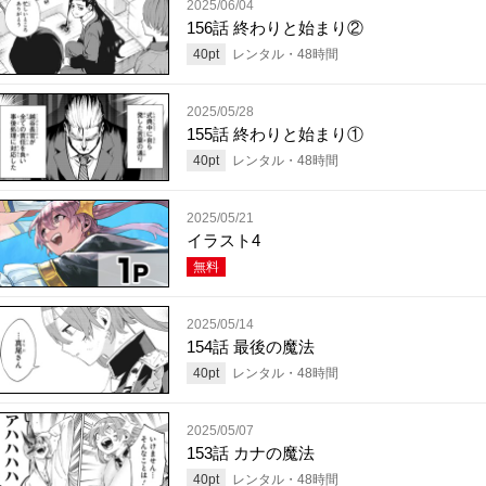
2025/06/04
156話 終わりと始まり②
40
pt
レンタル・
48
時間
2025/05/28
155話 終わりと始まり①
40
pt
レンタル・
48
時間
2025/05/21
イラスト4
無料
2025/05/14
154話 最後の魔法
40
pt
レンタル・
48
時間
2025/05/07
153話 カナの魔法
40
pt
レンタル・
48
時間