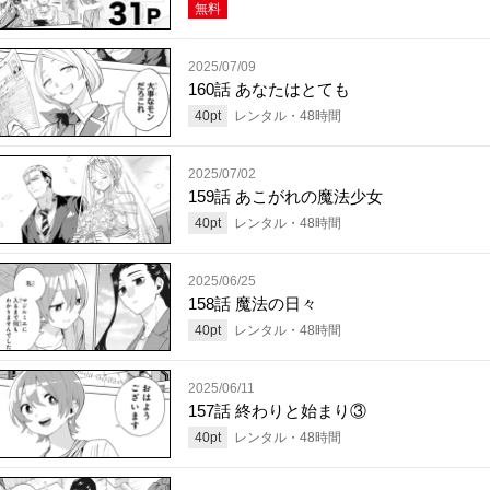
無料
2025/07/09
160話 あなたはとても
40
pt
レンタル・
48
時間
2025/07/02
159話 あこがれの魔法少女
40
pt
レンタル・
48
時間
2025/06/25
158話 魔法の日々
40
pt
レンタル・
48
時間
2025/06/11
157話 終わりと始まり③
40
pt
レンタル・
48
時間