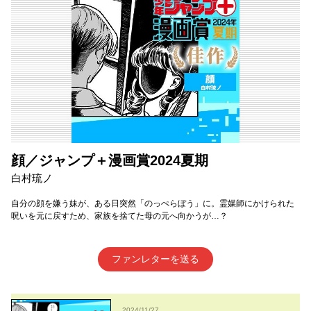
顔／ジャンプ＋漫画賞2024夏期
白村琉ノ
自分の顔を嫌う妹が、ある日突然「のっぺらぼう」に。霊媒師にかけられた
呪いを元に戻すため、家族を捨てた母の元へ向かうが…？
ファンレターを送る
2024/11/27