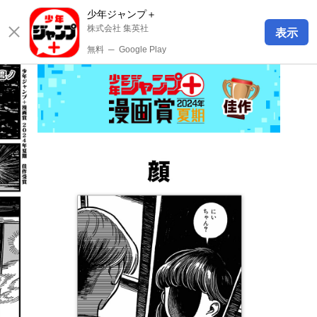
少年ジャンプ＋
株式会社 集英社
表示
無料
─
Google Play