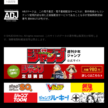
ABJマークは、この電子書店・電子書籍配信サービスが、著作権者からコン
テンツ使用許諾を得た正規版配信サービスであることを示す登録商標(登録
番号 第6091713号)です。
©
SHUEISHA Inc
. All rights reserved. このサイトのデータの著作権は集英社が保有しま
す。無断複製転載放送等は禁止します。